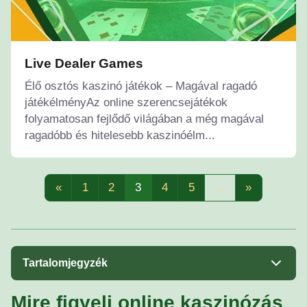
Live Dealer Games
Élő osztós kaszinó játékok – Magával ragadó
játékélményAz online szerencsejátékok
folyamatosan fejlődő világában a még magával
ragadóbb és hitelesebb kaszinóélm...
«
1
2
3
4
5
...
»
Tartalomjegyzék
Mire figyelj online kaszinózás