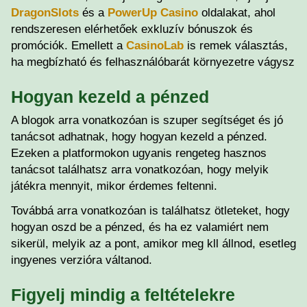
DragonSlots
és a
PowerUp Casino
oldalakat, ahol
rendszeresen elérhetőek exkluzív bónuszok és
promóciók. Emellett a
CasinoLab
is remek választás,
ha megbízható és felhasználóbarát környezetre vágysz
Hogyan kezeld a pénzed
A blogok arra vonatkozóan is szuper segítséget és jó
tanácsot adhatnak, hogy hogyan kezeld a pénzed.
Ezeken a platformokon ugyanis rengeteg hasznos
tanácsot találhatsz arra vonatkozóan, hogy melyik
játékra mennyit, mikor érdemes feltenni.
Továbbá arra vonatkozóan is találhatsz ötleteket, hogy
hogyan oszd be a pénzed, és ha ez valamiért nem
sikerül, melyik az a pont, amikor meg kll állnod, esetleg
ingyenes verzióra váltanod.
Figyelj mindig a feltételekre