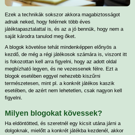
Ezek a technikák sokszor akkora magabiztosságot
adnak neked, hogy felérnek több éves
játéktapasztalattal is, és az a jó bennük, hogy nem a
saját károdra tanulod meg őket.
A blogok követése tehát mindenképpen előnyös a
kezdő, de még a régi játékosok számára is, viszont itt
is fokozottan kell arra figyelni, hogy az adott oldal
megbízható legyen, és ne vezessenek félre. Ezt a
blogok esetében eggyel nehezebb kiszűrni
természetesen, mint pl. a konkrét játékos kaszik
esetében, de azért nem lehetetlen, csak nagyon kell
figyelni.
Milyen blogokat kövessek?
Ha eldöntötted, és szeretnél egy kicsit utána járni a
dolgoknak, mielőtt a konkrét játékba kezdenél, akkor