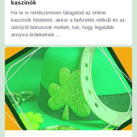
kaszinók
Ha te is rendszeresen látogatod az online
kaszinók felületeit, akkor a befizetés nélküli és az
üdvözlő bónuszok mellett, tuti, hogy legalább
annyira érdekelnek ...