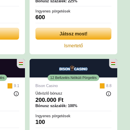
Bónusz százalék: 225%
Ingyenes pörgetések
600
Játssz most!
Ismertető
tés
12 Befizetés Nélküli Pörgetés
9.1
Bison Casino
8.8
Üdvözlő bónusz
200.000 Ft
Bónusz százalék: 100%
Ingyenes pörgetések
100