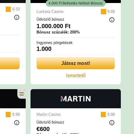
4.000 Ft Befizetés Nélküli Bónusz
9.33
Luckera Casino
9.89
Üdvözlő bónusz
1.000.000 Ft
Bónusz százalék: 200%
Ingyenes pörgetések
1.000
Játssz most!
Ismertető
8.99
Martin Casino
8.99
Üdvözlő bónusz
€600