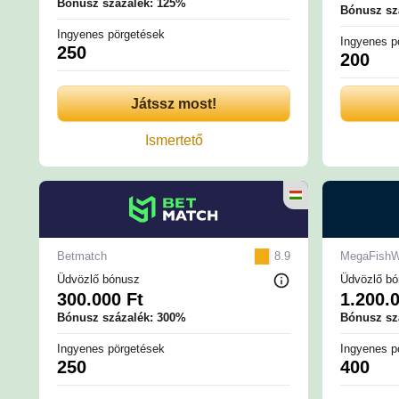
Bónusz százalék: 125%
Bónusz sz
Ingyenes pörgetések
Ingyenes p
250
200
Játssz most!
Ismertető
Betmatch
8.9
MegaFishW
Üdvözlő bónusz
Üdvözlő b
300.000 Ft
1.200.
Bónusz százalék: 300%
Bónusz sz
Ingyenes pörgetések
Ingyenes p
250
400