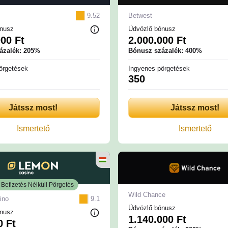
9.52
Betwest
ónusz
Üdvözlő bónusz
000 Ft
2.000.000 Ft
ázalék: 205%
Bónusz százalék: 400%
örgetések
Ingyenes pörgetések
350
Játssz most!
Játssz most!
Ismertető
Ismertető
 Befizetés Nélküli Pörgetés
Wild Chance
ino
9.1
Üdvözlő bónusz
ónusz
1.140.000 Ft
0 Ft