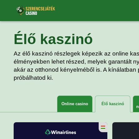
Élő kaszinó
Az élő kaszinó részlegek képezik az online kas
élményekben lehet részed, melyek garantált 
akár az otthonod kényelméből is. A kínálatban
próbálhatod ki.
Online casino
Élő kaszinó
n