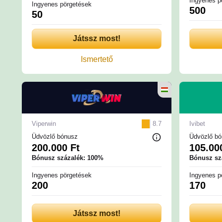
Ingyenes p
Ingyenes pörgetések
500
50
Játssz most!
Ismertető
Viperwin
8.7
Ivibet
Üdvözlő bónusz
Üdvözlő b
200.000 Ft
105.00
Bónusz százalék: 100%
Bónusz sz
Ingyenes pörgetések
Ingyenes p
200
170
Játssz most!