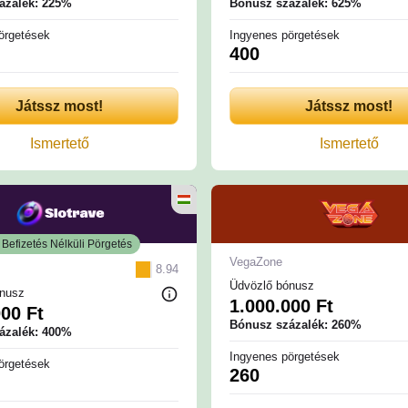
ázalék: 225%
Bónusz százalék: 625%
örgetések
Ingyenes pörgetések
400
Játssz most!
Játssz most!
Ismertető
Ismertető
 Befizetés Nélküli Pörgetés
VegaZone
8.94
Üdvözlő bónusz
ónusz
1.000.000 Ft
000 Ft
Bónusz százalék: 260%
ázalék: 400%
Ingyenes pörgetések
örgetések
260