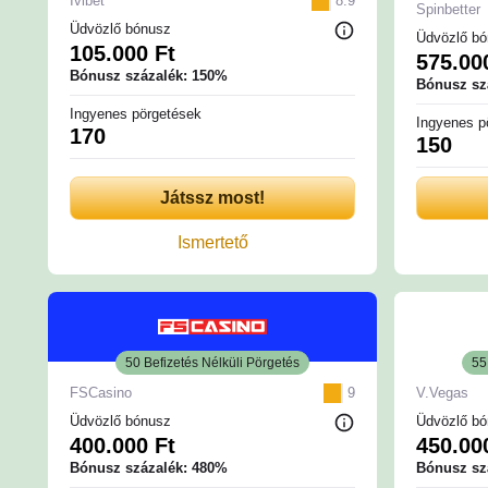
Ivibet
8.9
Spinbetter
Üdvözlő bónusz
Üdvözlő b
105.000 Ft
575.00
Bónusz százalék: 150%
Bónusz sz
Ingyenes pörgetések
Ingyenes p
170
150
Játssz most!
Ismertető
50 Befizetés Nélküli Pörgetés
55
FSCasino
9
V.Vegas
Üdvözlő bónusz
Üdvözlő b
400.000 Ft
450.00
Bónusz százalék: 480%
Bónusz sz