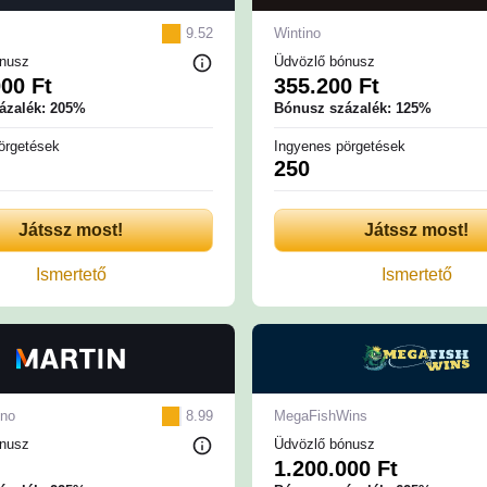
9.52
Wintino
ónusz
Üdvözlő bónusz
000 Ft
355.200 Ft
ázalék: 205%
Bónusz százalék: 125%
örgetések
Ingyenes pörgetések
250
Játssz most!
Játssz most!
Ismertető
Ismertető
ino
8.99
MegaFishWins
ónusz
Üdvözlő bónusz
1.200.000 Ft