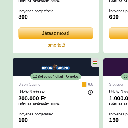
Bónusz százalék: 280%
Bónusz sz
Ingyenes pörgetések
Ingyenes p
800
600
Játssz most!
Ismertető
12 Befizetés Nélküli Pörgetés
10
Bison Casino
8.8
Slotrave
Üdvözlő bónusz
Üdvözlő b
200.000 Ft
1.000.
Bónusz százalék: 100%
Bónusz sz
Ingyenes pörgetések
Ingyenes p
100
150