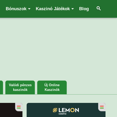
Bónuszok
Kaszinó Játékok
Blog
Valódi pénzes
Új Online
kaszinók
Kaszinók