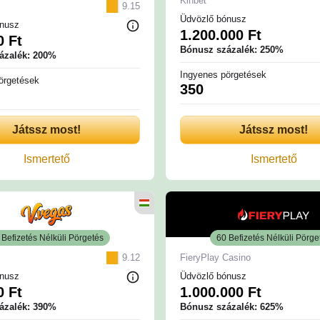
Kinbet
9.15
Üdvözlő bónusz
ónusz
1.200.000 Ft
0 Ft
Bónusz százalék: 250%
ázalék: 200%
Ingyenes pörgetések
örgetések
350
Játssz most!
Játssz most!
Ismertető
Ismertető
 Befizetés Nélküli Pörgetés
60 Befizetés Nélküli Pörge
9.12
FieryPlay Casino
ónusz
Üdvözlő bónusz
0 Ft
1.000.000 Ft
ázalék: 390%
Bónusz százalék: 625%