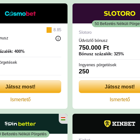
50 Befizetés Nélküli Pörge
8.85
Slotoro
ónusz
Üdvözlő bónusz
750.000 Ft
ázalék: 400%
Bónusz százalék: 325%
örgetések
Ingyenes pörgetések
250
Játssz most!
Játssz most!
Ismertető
Ismertető
 Befizetés Nélküli Pörgetés