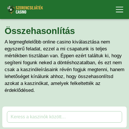
Me
Összehasonlítás
A legmegfelelőbb online casino kiválasztása nem
egyszerű feladat, ezzel a mi csapatunk is teljes
mértékben tisztában van. Éppen ezért találtuk ki, hogy
segíteni fogunk neked a döntéshozatalban, és ezt nem
csak a kaszinóleírásaink révén fogjuk megtenni, hanem
lehetőséget kínálunk ahhoz, hogy összehasonlítsd
azokat a kaszinókat, amelyek felkeltették az
érdeklődésed.