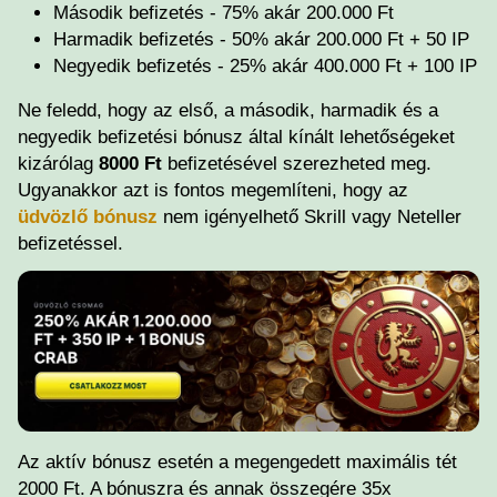
Második befizetés - 75% akár 200.000 Ft
Harmadik befizetés - 50% akár 200.000 Ft + 50 IP
Negyedik befizetés - 25% akár 400.000 Ft + 100 IP
Ne feledd, hogy az első, a második, harmadik és a
negyedik befizetési bónusz által kínált lehetőségeket
kizárólag
8000 Ft
befizetésével szerezheted meg.
Ugyanakkor azt is fontos megemlíteni, hogy az
üdvözlő bónusz
nem igényelhető Skrill vagy Neteller
befizetéssel.
Az aktív bónusz esetén a megengedett maximális tét
2000 Ft. A bónuszra és annak összegére 35x