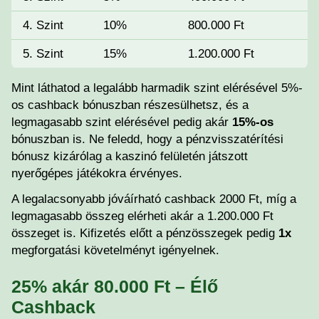
4. Szint
10%
800.000 Ft
5. Szint
15%
1.200.000 Ft
Mint láthatod a legalább harmadik szint elérésével 5%-
os cashback bónuszban részesülhetsz, és a
legmagasabb szint elérésével pedig akár
15%-os
bónuszban is. Ne feledd, hogy a pénzvisszatérítési
bónusz kizárólag a kaszinó felületén játszott
nyerőgépes játékokra érvényes.
A legalacsonyabb jóváírható cashback 2000 Ft, míg a
legmagasabb összeg elérheti akár a 1.200.000 Ft
összeget is. Kifizetés előtt a pénzösszegek pedig
1x
megforgatási követelményt igényelnek.
25% akár 80.000 Ft – Élő
Cashback