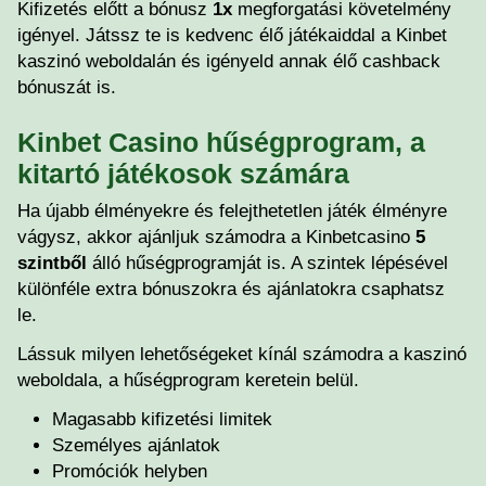
Kifizetés előtt a bónusz
1x
megforgatási követelmény
igényel. Játssz te is kedvenc élő játékaiddal a Kinbet
kaszinó weboldalán és igényeld annak élő cashback
bónuszát is.
Kinbet Casino hűségprogram, a
kitartó játékosok számára
Ha újabb élményekre és felejthetetlen játék élményre
vágysz, akkor ajánljuk számodra a Kinbetcasino
5
szintből
álló hűségprogramját is. A szintek lépésével
különféle extra bónuszokra és ajánlatokra csaphatsz
le.
Lássuk milyen lehetőségeket kínál számodra a kaszinó
weboldala, a hűségprogram keretein belül.
Magasabb kifizetési limitek
Személyes ajánlatok
Promóciók helyben