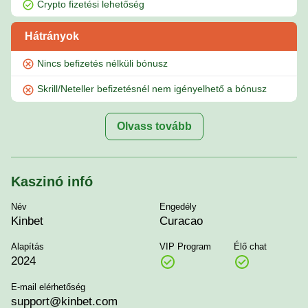
Crypto fizetési lehetőség
Hátrányok
Nincs befizetés nélküli bónusz
Skrill/Neteller befizetésnél nem igényelhető a bónusz
Olvass tovább
Kaszinó infó
Név
Engedély
Kinbet
Curacao
Alapítás
VIP Program
Élő chat
2024
E-mail elérhetőség
support@kinbet.com