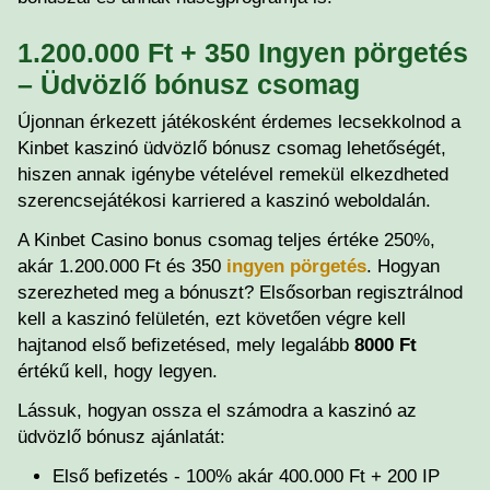
1.200.000 Ft + 350 Ingyen pörgetés
– Üdvözlő bónusz csomag
Újonnan érkezett játékosként érdemes lecsekkolnod a
Kinbet kaszinó üdvözlő bónusz csomag lehetőségét,
hiszen annak igénybe vételével remekül elkezdheted
szerencsejátékosi karriered a kaszinó weboldalán.
A Kinbet Casino bonus csomag teljes értéke 250%,
akár 1.200.000 Ft és 350
ingyen pörgetés
. Hogyan
szerezheted meg a bónuszt? Elsősorban regisztrálnod
kell a kaszinó felületén, ezt követően végre kell
hajtanod első befizetésed, mely legalább
8000 Ft
értékű kell, hogy legyen.
Lássuk, hogyan ossza el számodra a kaszinó az
üdvözlő bónusz ajánlatát:
Első befizetés - 100% akár 400.000 Ft + 200 IP