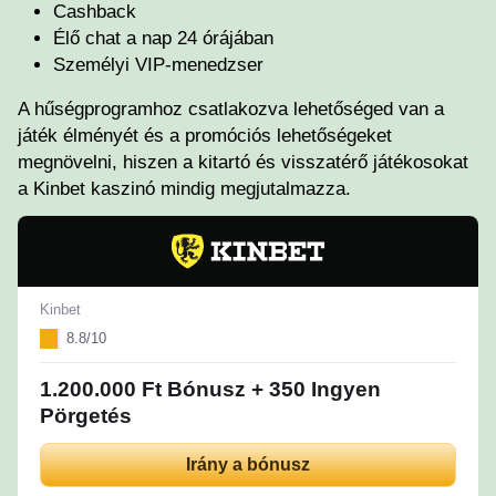
Cashback
Élő chat a nap 24 órájában
Személyi VIP-menedzser
A hűségprogramhoz csatlakozva lehetőséged van a
játék élményét és a promóciós lehetőségeket
megnövelni, hiszen a kitartó és visszatérő játékosokat
a Kinbet kaszinó mindig megjutalmazza.
Kinbet
8.8/10
1.200.000 Ft Bónusz + 350 Ingyen
Pörgetés
Irány a bónusz