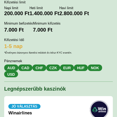
Kifizetési limit
Napi limit
Heti limit
Havi limit
200.000 Ft
1.400.000 Ft
2.800.000 Ft
Minimum befizetés
Minimum kifizetés
7.000 Ft
7.000 Ft
Kifizetési Idő
1-5 nap
*Érvényes bizonyos fizetési módok és kész KYC esetén.
Pénznemek
AUD
CAD
CHF
CZK
EUR
HUF
NOK
USD
Legnépszerűbb kaszinók
JÓ VÁLASZTÁS
Winairlines