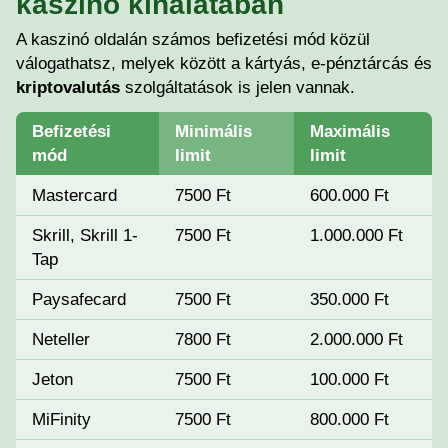
kaszinó kínálatában
A kaszinó oldalán számos befizetési mód közül
válogathatsz, melyek között a kártyás, e-pénztárcás és
kriptovalutás
szolgáltatások is jelen vannak.
Befizetési
Minimális
Maximális
mód
limit
limit
Mastercard
7500 Ft
600.000 Ft
Skrill, Skrill 1-
7500 Ft
1.000.000 Ft
Tap
Paysafecard
7500 Ft
350.000 Ft
Neteller
7800 Ft
2.000.000 Ft
Jeton
7500 Ft
100.000 Ft
MiFinity
7500 Ft
800.000 Ft