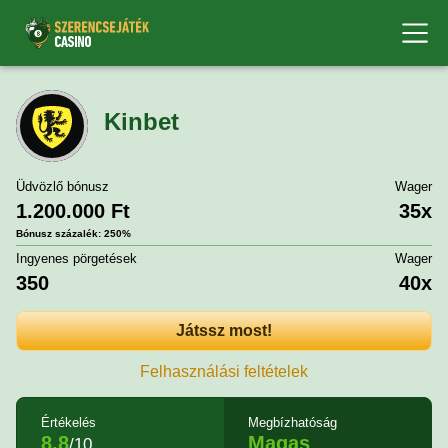
Me
Kinbet
Üdvözlő bónusz
Wager
1.200.000 Ft
35x
Bónusz százalék: 250%
Ingyenes pörgetések
Wager
350
40x
Játssz most!
Felhasználási feltételek
Értékelés
Megbízhatóság
8.8
Magas
/10