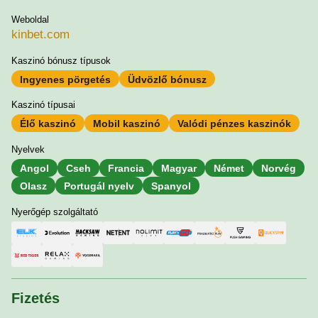
Weboldal
kinbet.com
Kaszinó bónusz típusok
Ingyenes pörgetés
Üdvözlő bónusz
Kaszinó típusai
Élő kaszinó
Mobil kaszinó
Valódi pénzes kaszinók
Nyelvek
Angol
Cseh
Francia
Magyar
Német
Norvég
Olasz
Portugál nyelv
Spanyol
Nyerőgép szolgáltató
Fizetés