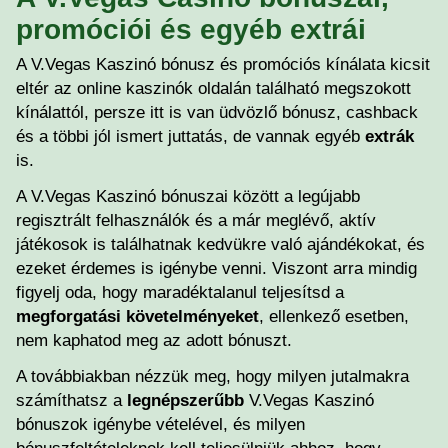
promóciói és egyéb extrái
A V.Vegas Kaszinó bónusz és promóciós kínálata kicsit
eltér az online kaszinók oldalán található megszokott
kínálattól, persze itt is van üdvözlő bónusz, cashback
és a többi jól ismert juttatás, de vannak egyéb
extrák
is.
A V.Vegas Kaszinó bónuszai között a legújabb
regisztrált felhasználók és a már meglévő, aktív
játékosok is találhatnak kedvükre való ajándékokat, és
ezeket érdemes is igénybe venni. Viszont arra mindig
figyelj oda, hogy maradéktalanul teljesítsd a
megforgatási követelményeket
, ellenkező esetben,
nem kaphatod meg az adott bónuszt.
A továbbiakban nézzük meg, hogy milyen jutalmakra
számíthatsz a
legnépszerűbb
V.Vegas Kaszinó
bónuszok igénybe vételével, és milyen