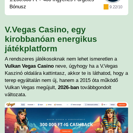
Bónusz
9.22/10
V.Vegas Casino, egy
kirobbanóan energikus
játékplatform
A rendszeres játékosoknak nem lehet ismeretlen a
Vulkan Vegas Casino
neve, úgyhogy ha a V.Vegas
Kaszinó oldalára kattintasz, akkor te is láthatod, hogy a
terep egyáltalán nem új, hanem a 2015 óta működő
Vulkan Vegas megújult,
2026-ban
továbbgondolt
változata.