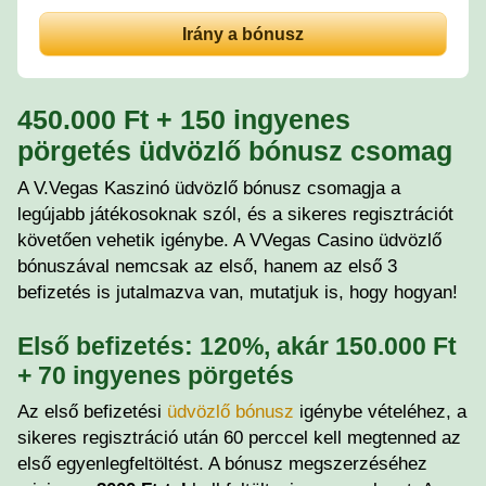
Irány a bónusz
450.000 Ft + 150 ingyenes
pörgetés üdvözlő bónusz csomag
A V.Vegas Kaszinó üdvözlő bónusz csomagja a
legújabb játékosoknak szól, és a sikeres regisztrációt
követően vehetik igénybe. A VVegas Casino üdvözlő
bónuszával nemcsak az első, hanem az első 3
befizetés is jutalmazva van, mutatjuk is, hogy hogyan!
Első befizetés: 120%, akár 150.000 Ft
+ 70 ingyenes pörgetés
Az első befizetési
üdvözlő bónusz
igénybe vételéhez, a
sikeres regisztráció után 60 perccel kell megtenned az
első egyenlegfeltöltést. A bónusz megszerzéséhez