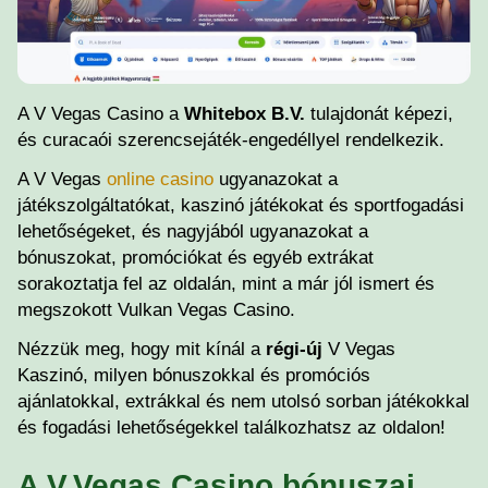
A V Vegas Casino a
Whitebox B.V.
tulajdonát képezi,
és curacaói szerencsejáték-engedéllyel rendelkezik.
A V Vegas
online casino
ugyanazokat a
játékszolgáltatókat, kaszinó játékokat és sportfogadási
lehetőségeket, és nagyjából ugyanazokat a
bónuszokat, promóciókat és egyéb extrákat
sorakoztatja fel az oldalán, mint a már jól ismert és
megszokott Vulkan Vegas Casino.
Nézzük meg, hogy mit kínál a
régi-új
V Vegas
Kaszinó, milyen bónuszokkal és promóciós
ajánlatokkal, extrákkal és nem utolsó sorban játékokkal
és fogadási lehetőségekkel találkozhatsz az oldalon!
A V.Vegas Casino bónuszai,