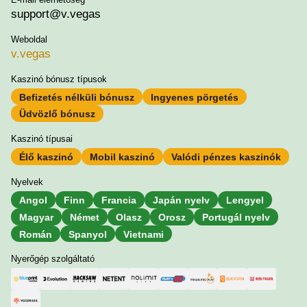
support@v.vegas
Weboldal
v.vegas
Kaszinó bónusz típusok
Befizetés nélküli bónusz
Ingyenes pörgetés
Üdvözlő bónusz
Kaszinó típusai
Élő kaszinó
Mobil kaszinó
Valódi pénzes kaszinók
Nyelvek
Angol
Finn
Francia
Japán nyelv
Lengyel
Magyar
Német
Olasz
Orosz
Portugál nyelv
Román
Spanyol
Vietnami
Nyerőgép szolgáltató