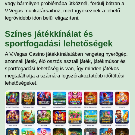
vagy bármilyen problémába ütköznél, fordulj bátran a
V.Vegas munkatársaihoz, mert igyekeznek a lehető
legrövidebb időn belül eligazítani.
Színes játékkínálat és
sportfogadási lehetőségek
A V.Vegas Casino játékkínálatában rengeteg nyerőgép,
azonnali játék, élő osztós asztali játék, játékműsor és
sportfogadási lehetőség is van, így minden játékos
megtalálhatja a számára legszórakoztatóbb időtöltési
lehetőségeket.