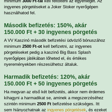
minimum
3000 Ft-tal
kell feltölteni az egyenleget. Az
ingyenes pörgetéseket a Joker Stoker nyerőgépen
használhatod fel.
Második befizetés: 150%, akár
150.000 Ft + 30 ingyenes pörgetés
A VV Kaszinó második befizetési üdvözlő bónuszához
minimum
2500 Ft-ot
kell befizetni, az ingyenes
pörgetéseket pedig a kaszinó Big Bass Splash
nyerőgépes játékában lőheted el, és értékes
nyereményekben részesülhetsz általuk.
Harmadik befizetés: 120%, akár
150.000 Ft + 50 ingyenes pörgetés
Ha megvan az első két befizetés, akkor nem érdemes
kihagyni a harmadikat se, aminek a megszerzéséhez
szintén minimum
2500 Ft
befizetése szükséges. Itt
sem hiányozhatnak az
ingyenes pörgetések
, és ezeket