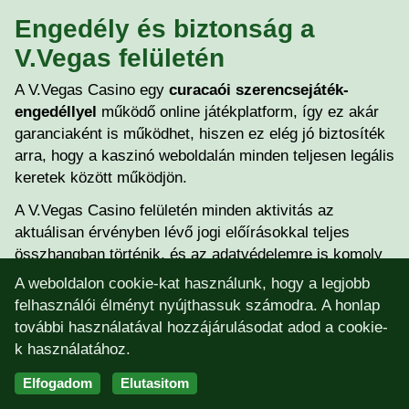
Engedély és biztonság a
V.Vegas felületén
A V.Vegas Casino egy
curacaói szerencsejáték-
engedéllyel
működő online játékplatform, így ez akár
garanciaként is működhet, hiszen ez elég jó biztosíték
arra, hogy a kaszinó weboldalán minden teljesen legális
keretek között működjön.
A V.Vegas Casino felületén minden aktivitás az
aktuálisan érvényben lévő jogi előírásokkal teljes
összhangban történik, és az adatvédelemre is komoly
hangsúlyt fektetnek. A legmodernebb szoftverek
A weboldalon cookie-kat használunk, hogy a legjobb
segítségével és
SLL adattitkosítási technológiákkal
felhasználói élményt nyújthassuk számodra. A honlap
kezelik a regisztrált felhasználók személyes és banki
további használatával hozzájárulásodat adod a cookie-
adatait.
k használatához.
V.Vegas GYIK
Elfogadom
Elutasitom