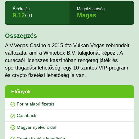
Értékelés
Megbízhatóság
9.12
Magas
/10
Összegzés
A V.Vegas Casino a 2015 óta Vulkan Vegas rebrandelt
változata, ami a Whitebox B.V. tulajdonát képezi. A
curacaói licenszes kaszinóban rengeteg játék és
sportfogadási lehetőség, egy 10 szintes VIP-program
és crypto fizetési lehetőség is van.
Előnyök
Forint alapú fizetés
Cashback
Magyar nyelvű oldal
Crypto fizetési lehetőség