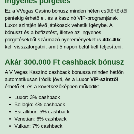
ingyenes pörgetés
Ez a VVegas Casino bónusz minden héten csütörtöktől
péntekig érhető el, és a kaszinó VIP-programjának
Luxor szintjén lévő játékosok vehetik igénybe. A
bónuszt és a befizetést, illetve az ingyenes
pörgetésekből származó nyereményeket is
40x-40x
kell visszaforgatni, amit 5 napon belül kell teljesíteni.
Akár 300.000 Ft cashback bónusz
A V Vegas Kaszinó cashback bónusza minden hétfőn
automatikusan íródik jóvá, és a Luxor
VIP-szinttől
érhető el, és a következőképpen működik:
Luxor: 3% cashback
Bellagio: 4% cashback
Escallibur: 5% cashback
Venetian: 6% cashback
Vulkan: 7% cashback