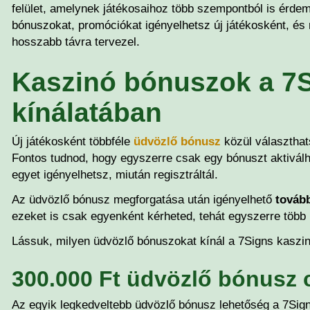
felület, amelynek játékosaihoz több szempontból is érde
bónuszokat, promóciókat igényelhetsz új játékosként, és
hosszabb távra tervezel.
Kaszinó bónuszok a 7S
kínálatában
Új játékosként többféle
üdvözlő bónusz
közül választhat
Fontos tudnod, hogy egyszerre csak egy bónuszt aktiválha
egyet igényelhetsz, miután regisztráltál.
Az üdvözlő bónusz megforgatása után igényelhető
továb
ezeket is csak egyenként kérheted, tehát egyszerre több 
Lássuk, milyen üdvözlő bónuszokat kínál a 7Signs kaszi
300.000 Ft üdvözlő bónusz
Az egyik legkedveltebb üdvözlő bónusz lehetőség a 7Signs