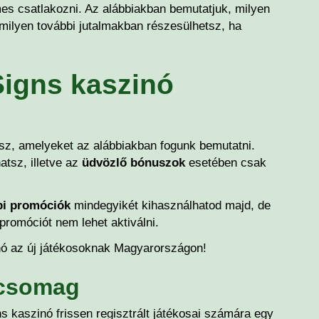
mes csatlakozni. Az alábbiakban bemutatjuk, milyen
 milyen további jutalmakban részesülhetsz, ha
igns kaszinó
sz, amelyeket az alábbiakban fogunk bemutatni.
tsz, illetve az
üdvözlő bónuszok
esetében csak
bi promóciók
mindegyikét kihasználhatod majd, de
promóciót nem lehet aktiválni.
nó az új játékosoknak Magyarországon!
 csomag
 kaszinó frissen regisztrált játékosai számára egy