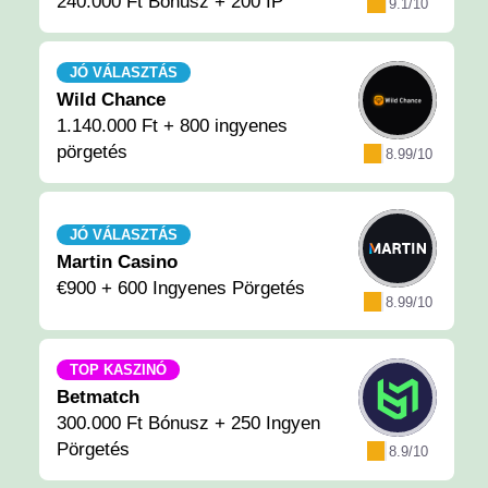
240.000 Ft Bónusz + 200 IP
9.1/10
JÓ VÁLASZTÁS
Wild Chance
1.140.000 Ft + 800 ingyenes
pörgetés
8.99/10
JÓ VÁLASZTÁS
Martin Casino
€900 + 600 Ingyenes Pörgetés
8.99/10
TOP KASZINÓ
Betmatch
300.000 Ft Bónusz + 250 Ingyen
Pörgetés
8.9/10