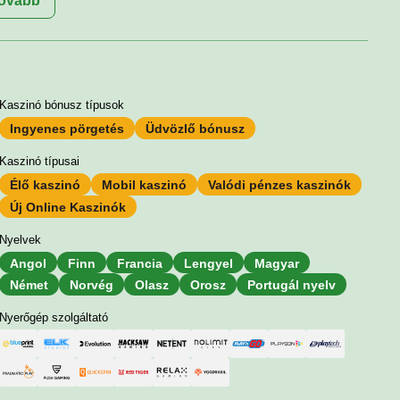
tovább
Kaszinó bónusz típusok
Ingyenes pörgetés
Üdvözlő bónusz
Kaszinó típusai
Élő kaszinó
Mobil kaszinó
Valódi pénzes kaszinók
Új Online Kaszinók
Nyelvek
Angol
Finn
Francia
Lengyel
Magyar
Német
Norvég
Olasz
Orosz
Portugál nyelv
Nyerőgép szolgáltató