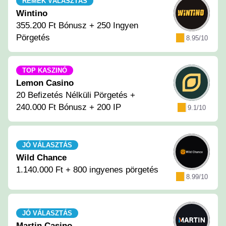
REMEK VÁLASZTÁS
Wintino
355.200 Ft Bónusz + 250 Ingyen
Pörgetés
8.95/10
TOP KASZINÓ
Lemon Casino
20 Befizetés Nélküli Pörgetés +
240.000 Ft Bónusz + 200 IP
9.1/10
JÓ VÁLASZTÁS
Wild Chance
1.140.000 Ft + 800 ingyenes pörgetés
8.99/10
JÓ VÁLASZTÁS
Martin Casino