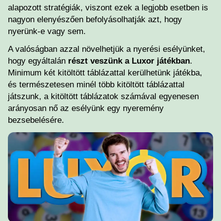
alapozott stratégiák, viszont ezek a legjobb esetben is
nagyon elenyészően befolyásolhatják azt, hogy
nyerünk-e vagy sem.
A valóságban azzal növelhetjük a nyerési esélyünket,
hogy egyáltalán
részt veszünk a Luxor játékban
.
Minimum két kitöltött táblázattal kerülhetünk játékba,
és természetesen minél több kitöltött táblázattal
játszunk, a kitöltött táblázatok számával egyenesen
arányosan nő az esélyünk egy nyeremény
bezsebelésére.