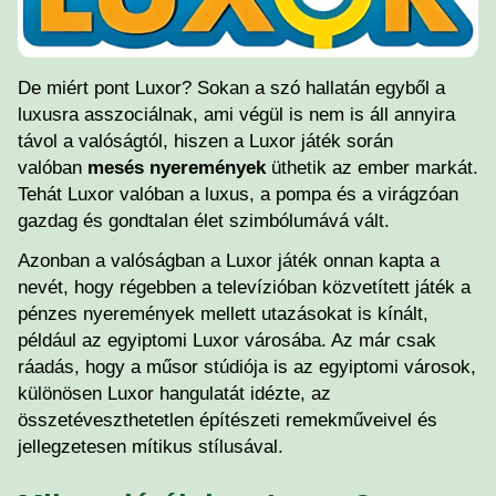
De miért pont Luxor? Sokan a szó hallatán egyből a
luxusra asszociálnak, ami végül is nem is áll annyira
távol a valóságtól, hiszen a Luxor játék során
valóban
mesés nyeremények
üthetik az ember markát.
Tehát Luxor valóban a luxus, a pompa és a virágzóan
gazdag és gondtalan élet szimbólumává vált.
Azonban a valóságban a Luxor játék onnan kapta a
nevét, hogy régebben a televízióban közvetített játék a
pénzes nyeremények mellett utazásokat is kínált,
például az egyiptomi Luxor városába. Az már csak
ráadás, hogy a műsor stúdiója is az egyiptomi városok,
különösen Luxor hangulatát idézte, az
összetéveszthetetlen építészeti remekműveivel és
jellegzetesen mítikus stílusával.