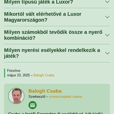
Milyen típusú játék a Luxor?
Mikortól vált elérhetővé a Luxor
Magyarországon?
Milyen számokból tevődik össze a nyerő
kombináció?
Milyen nyerési esélyekkel rendelkezik a
játék?
Frissítve:
május 23, 2025
–
Balogh Csaba
Balogh Csaba
Szerkesztő –
szerencsejatek.casino