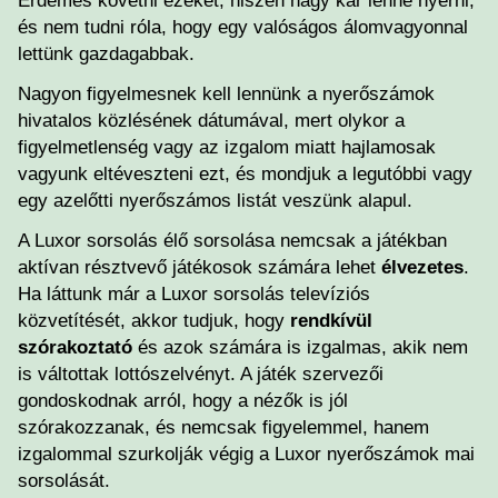
Érdemes követni ezeket, hiszen nagy kár lenne nyerni,
és nem tudni róla, hogy egy valóságos álomvagyonnal
lettünk gazdagabbak.
Nagyon figyelmesnek kell lennünk a nyerőszámok
hivatalos közlésének dátumával, mert olykor a
figyelmetlenség vagy az izgalom miatt hajlamosak
vagyunk eltéveszteni ezt, és mondjuk a legutóbbi vagy
egy azelőtti nyerőszámos listát veszünk alapul.
A Luxor sorsolás élő sorsolása nemcsak a játékban
aktívan résztvevő játékosok számára lehet
élvezetes
.
Ha láttunk már a Luxor sorsolás televíziós
közvetítését, akkor tudjuk, hogy
rendkívül
szórakoztató
és azok számára is izgalmas, akik nem
is váltottak lottószelvényt. A játék szervezői
gondoskodnak arról, hogy a nézők is jól
szórakozzanak, és nemcsak figyelemmel, hanem
izgalommal szurkolják végig a Luxor nyerőszámok mai
sorsolását.