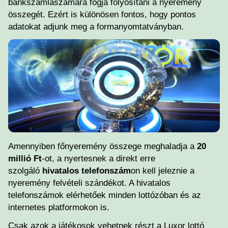
bankszámlaszámára fogja folyósítani a nyeremény
összegét. Ezért is különösen fontos, hogy pontos
adatokat adjunk meg a formanyomtatványban.
Amennyiben főnyeremény összege meghaladja a
20
millió Ft
-ot, a nyertesnek a direkt erre
szolgáló
hivatalos telefonszám
on kell jeleznie a
nyeremény felvételi szándékot. A hivatalos
telefonszámok elérhetőek minden lottózóban és az
internetes platformokon is.
Csak azok a játékosok vehetnek részt a Luxor lottó