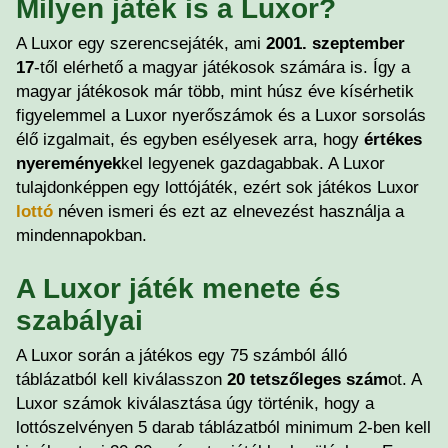
Milyen játék is a Luxor?
A Luxor egy szerencsejáték, ami
2001. szeptember
17
-től elérhető a magyar játékosok számára is. Így a
magyar játékosok már több, mint húsz éve kísérhetik
figyelemmel a Luxor nyerőszámok és a Luxor sorsolás
élő izgalmait, és egyben esélyesek arra, hogy
értékes
nyeremények
kel legyenek gazdagabbak. A Luxor
tulajdonképpen egy lottójáték, ezért sok játékos Luxor
lottó
néven ismeri és ezt az elnevezést használja a
mindennapokban.
A Luxor játék menete és
szabályai
A Luxor során a játékos egy 75 számból álló
táblázatból kell kiválasszon
20 tetszőleges szám
ot. A
Luxor számok kiválasztása úgy történik, hogy a
lottószelvényen 5 darab táblázatból minimum 2-ben kell