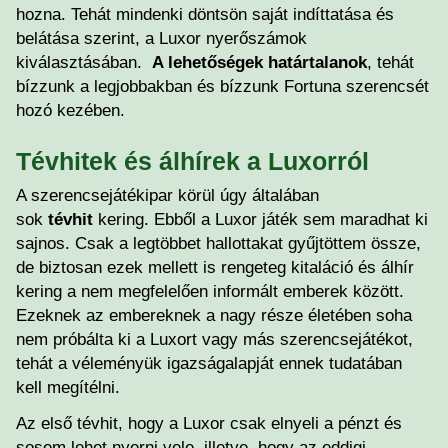
hozna. Tehát mindenki döntsön saját indíttatása és
belátása szerint, a Luxor nyerőszámok
kiválasztásában.
A lehetőségek határtalanok
, tehát
bízzunk a legjobbakban és bízzunk Fortuna szerencsét
hozó kezében.
Tévhitek és álhírek a Luxorról
A szerencsejátékipar körül úgy általában
sok
tévhit
kering. Ebből a Luxor játék sem maradhat ki
sajnos. Csak a legtöbbet hallottakat gyűjtöttem össze,
de biztosan ezek mellett is rengeteg kitaláció és álhír
kering a nem megfelelően informált emberek között.
Ezeknek az embereknek a nagy része életében soha
nem próbálta ki a Luxort vagy más szerencsejátékot,
tehát a véleményük igazságalapját ennek tudatában
kell megítélni.
Az első tévhit, hogy a Luxor csak elnyeli a pénzt és
sosem lehet nyerni vele, illetve, hogy az eddigi