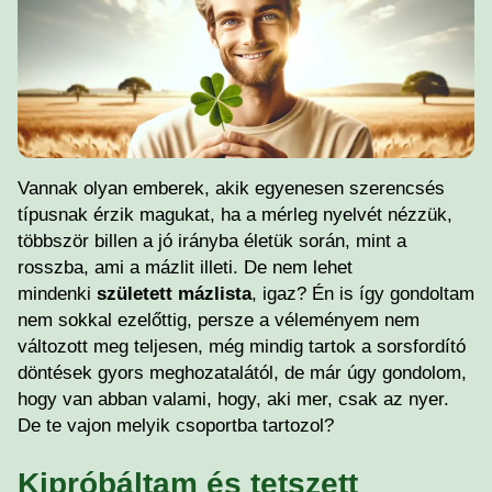
Vannak olyan emberek, akik egyenesen szerencsés
típusnak érzik magukat, ha a mérleg nyelvét nézzük,
többször billen a jó irányba életük során, mint a
rosszba, ami a mázlit illeti. De nem lehet
mindenki
született mázlista
, igaz? Én is így gondoltam
nem sokkal ezelőttig, persze a véleményem nem
változott meg teljesen, még mindig tartok a sorsfordító
döntések gyors meghozatalától, de már úgy gondolom,
hogy van abban valami, hogy, aki mer, csak az nyer.
De te vajon melyik csoportba tartozol?
Kipróbáltam és tetszett