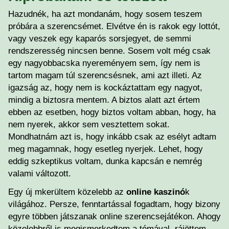
Hazudnék, ha azt mondanám, hogy sosem teszem
próbára a szerencsémet. Elvétve én is rakok egy lottót,
vagy veszek egy kaparós sorsjegyet, de semmi
rendszeresség nincsen benne. Sosem volt még csak
egy nagyobbacska nyereményem sem, így nem is
tartom magam túl szerencsésnek, ami azt illeti. Az
igazság az, hogy nem is kockáztattam egy nagyot,
mindig a biztosra mentem. A biztos alatt azt értem
ebben az esetben, hogy biztos voltam abban, hogy, ha
nem nyerek, akkor sem vesztettem sokat.
Mondhatnám azt is, hogy inkább csak az esélyt adtam
meg magamnak, hogy esetleg nyerjek. Lehet, hogy
eddig szkeptikus voltam, dunka kapcsán e nemrég
valami változott.
Egy új mkerültem közelebb az
online kaszinó
k
világához. Persze, fenntartással fogadtam, hogy bizony
egyre többen játszanak online szerencsejátékon. Ahogy
közelebbről is megismerkedtem a témával, rájöttem,