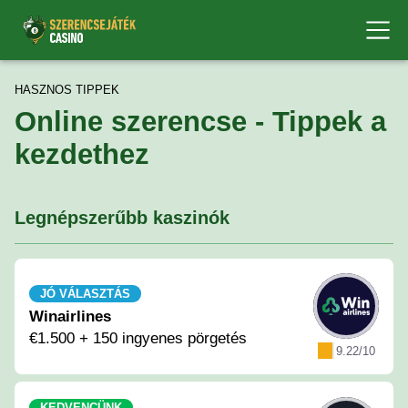
Me
HASZNOS TIPPEK
Online szerencse - Tippek a
kezdethez
Legnépszerűbb kaszinók
JÓ VÁLASZTÁS
Winairlines
€1.500 + 150 ingyenes pörgetés
9.22/10
KEDVENCÜNK