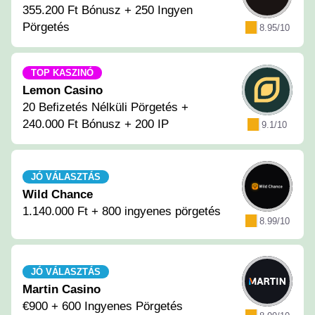
355.200 Ft Bónusz + 250 Ingyen
Pörgetés
8.95/10
TOP KASZINÓ
Lemon Casino
20 Befizetés Nélküli Pörgetés +
240.000 Ft Bónusz + 200 IP
9.1/10
JÓ VÁLASZTÁS
Wild Chance
1.140.000 Ft + 800 ingyenes pörgetés
8.99/10
JÓ VÁLASZTÁS
Martin Casino
€900 + 600 Ingyenes Pörgetés