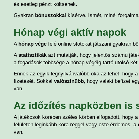
és esetleg pénzt költsenek.
Gyakran
bónuszokkal
kísérve. Ismét, minél forgalm
Hónap végi aktív napok
A
hónap vége
felé online slotokat játszani gyakran b
A
statisztikák
azt mutatják, hogy jelentős számú játé
a fogadások többsége a hónap végéig tartó utolsó két
Ennek az egyik legnyilvánvalóbb oka az lehet, hogy 
fizetését. Sokkal
valószínűbb
, hogy valaki befizet e
van.
Az időzítés napközben is 
A játékosok körében széles körben elfogadott, hogy 
felületen leginkább kora reggel vagy este érdemes, a
van.