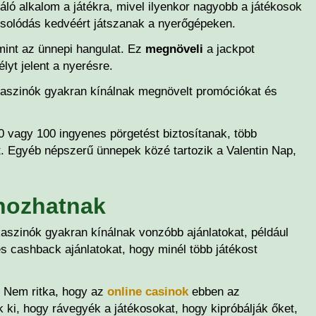
áló alkalom a játékra, mivel ilyenkor nagyobb a játékosok
csolódás kedvéért játszanak a nyerőgépeken.
mint az ünnepi hangulat. Ez
megnöveli
a jackpot
lyt jelent a nyerésre.
aszinók gyakran kínálnak megnövelt promóciókat és
 vagy 100 ingyenes pörgetést biztosítanak, több
t. Egyéb népszerű ünnepek közé tartozik a Valentin Nap,
 hozhatnak
kaszinók gyakran kínálnak vonzóbb ajánlatokat, például
s cashback ajánlatokat, hogy minél több játékost
. Nem ritka, hogy az
online casinok
ebben az
 ki, hogy rávegyék a játékosokat, hogy kipróbálják őket,