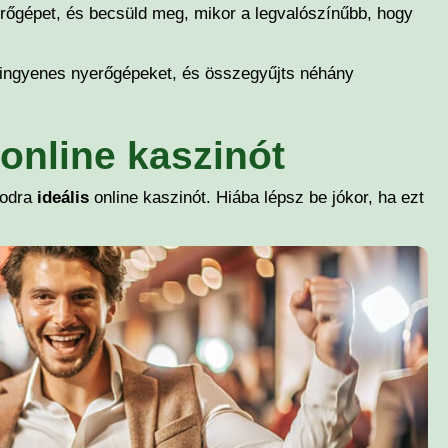
erőgépet, és becsüld meg, mikor a legvalószínűbb, hogy
z ingyenes nyerőgépeket, és összegyűjts néhány
online kaszinót
modra
ideális
online kaszinót. Hiába lépsz be jókor, ha ezt