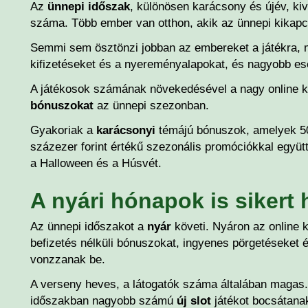
Az
ünnepi időszak
, különösen karácsony és újév, kiv
száma. Több ember van otthon, akik az ünnepi kikap
Semmi sem ösztönzi jobban az embereket a játékra, 
kifizetéseket és a nyereményalapokat, és nagyobb esé
A játékosok számának növekedésével a nagy online k
bónuszokat
az ünnepi szezonban.
Gyakoriak a
karácsonyi
témájú bónuszok, amelyek 50
százezer forint értékű szezonális promóciókkal együt
a Halloween és a Húsvét.
A nyári hónapok is sikert
Az ünnepi időszakot a
nyár
követi. Nyáron az online 
befizetés nélküli bónuszokat, ingyenes pörgetéseket é
vonzzanak be.
A verseny heves, a látogatók száma általában magas
időszakban nagyobb számú
új slot
játékot bocsátanak