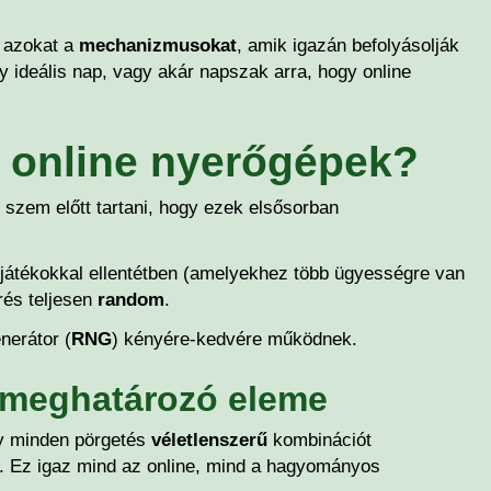
i azokat a
mechanizmusokat
, amik igazán befolyásolják
y ideális nap, vagy akár napszak arra, hogy online
 online nyerőgépek?
s szem előtt tartani, hogy ezek elsősorban
 játékokkal ellentétben (amelyekhez több ügyességre van
rés teljesen
random
.
nerátor (
RNG
) kényére-kedvére működnek.
 meghatározó eleme
y minden pörgetés
véletlenszerű
kombinációt
. Ez igaz mind az online, mind a hagyományos