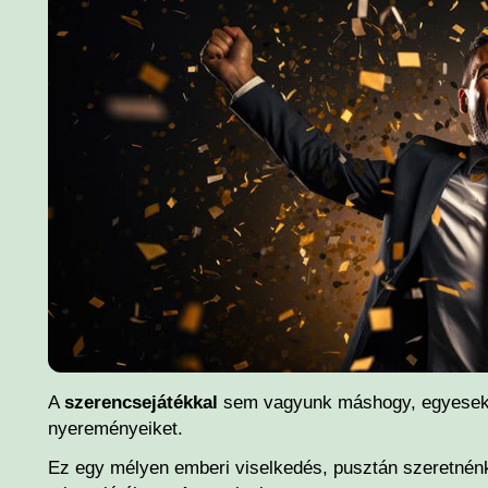
A
szerencsejátékkal
sem vagyunk máshogy, egyesek
nyereményeiket.
Ez egy mélyen emberi viselkedés, pusztán szeretnénk