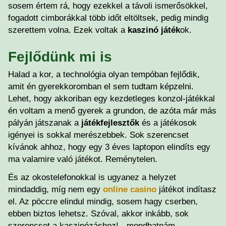
sosem értem rá, hogy ezekkel a távoli ismerősökkel,
fogadott cimborákkal több időt eltöltsek, pedig mindig
szerettem volna. Ezek voltak a
kaszinó játék
ok.
Fejlődünk mi is
Halad a kor, a technológia olyan tempóban fejlődik,
amit én gyerekkoromban el sem tudtam képzelni.
Lehet, hogy akkoriban egy kezdetleges konzol-játékkal
én voltam a menő gyerek a grundon, de azóta már más
pályán játszanak a
játékfejlesztők
és a játékosok
igényei is sokkal merészebbek. Sok szerencset
kívánok ahhoz, hogy egy 3 éves laptopon elindíts egy
ma valamire való játékot. Reménytelen.
És az okostelefonokkal is ugyanez a helyzet
mindaddig, míg nem egy
online casino
játékot indítasz
el. Az pöccre elindul mindig, sosem hagy cserben,
ebben biztos lehetsz. Szóval, akkor inkább, sok
szerencset a kaszinózáshoz! - mondhatnám.