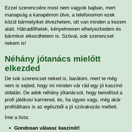
Ezzel szerencsére most nem vagyok bajban, mert
manapság a kanapémon ülve, a telefonomon ezek
közül bármelyiket élvezhetem, ott van minden a kezem
alatt. Hátradőlhetek, kényelmesen elhelyezkedem és
bármikor elkezdhetem is. Szóval, sok szerencset
nekem is!
Néhány jótanács mielőtt
elkezded
De sok szerencset neked is, barátom, mert te még
nem is sejted, hogy mi minden vár rád egy jó kaszinó
oldalán. De adok néhány jótanácsot, hogy beindítsd a
profi játékosi karriered, és, ha ügyes vagy, még akár
profitálhass is az egészből a jó szórakozás mellett.
Íme a lista:
Gondosan válassz kaszinót!