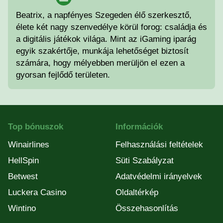
Beatrix, a napfényes Szegeden élő szerkesztő,
élete két nagy szenvedélye körül forog: családja és
a digitális játékok világa. Mint az iGaming iparág
egyik szakértője, munkája lehetőséget biztosít
számára, hogy mélyebben merüljön el ezen a
gyorsan fejlődő területen.
Top bónuszok
Információk
Winairlines
Felhasználási feltételek
HellSpin
Süti Szabályzat
Betwest
Adatvédelmi irányelvek
Luckera Casino
Oldaltérkép
Wintino
Összehasonlítás