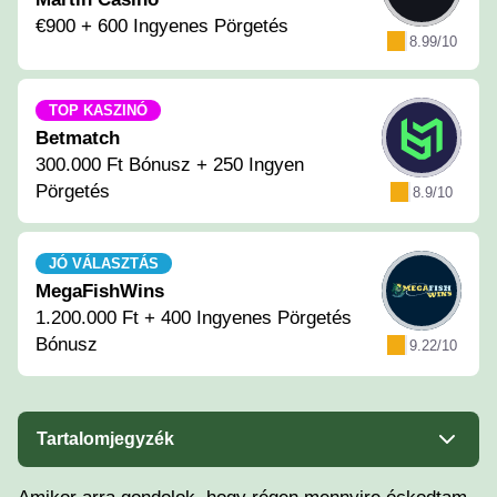
€900 + 600 Ingyenes Pörgetés
8.99/10
TOP KASZINÓ
Betmatch
300.000 Ft Bónusz + 250 Ingyen
Pörgetés
8.9/10
JÓ VÁLASZTÁS
MegaFishWins
1.200.000 Ft + 400 Ingyenes Pörgetés
Bónusz
9.22/10
Tartalomjegyzék