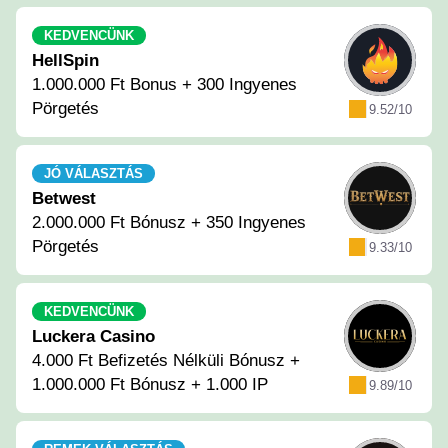
KEDVENCÜNK
HellSpin
1.000.000 Ft Bonus + 300 Ingyenes
Pörgetés
9.52/10
JÓ VÁLASZTÁS
Betwest
2.000.000 Ft Bónusz + 350 Ingyenes
Pörgetés
9.33/10
KEDVENCÜNK
Luckera Casino
4.000 Ft Befizetés Nélküli Bónusz +
1.000.000 Ft Bónusz + 1.000 IP
9.89/10