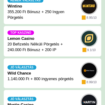
REMEK VÁLASZTÁS
Wintino
355.200 Ft Bónusz + 250 Ingyen
Pörgetés
8.95/10
TOP KASZINÓ
Lemon Casino
20 Befizetés Nélküli Pörgetés +
240.000 Ft Bónusz + 200 IP
9.1/10
JÓ VÁLASZTÁS
Wild Chance
1.140.000 Ft + 800 ingyenes pörgetés
8.99/10
JÓ VÁLASZTÁS
Martin Casino