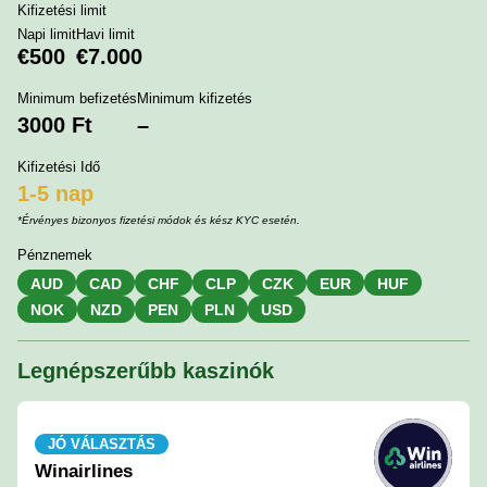
Kifizetési limit
Napi limit
Havi limit
€500
€7.000
Minimum befizetés
Minimum kifizetés
3000 Ft
–
Kifizetési Idő
1-5 nap
*Érvényes bizonyos fizetési módok és kész KYC esetén.
Pénznemek
AUD
CAD
CHF
CLP
CZK
EUR
HUF
NOK
NZD
PEN
PLN
USD
Legnépszerűbb kaszinók
JÓ VÁLASZTÁS
Winairlines