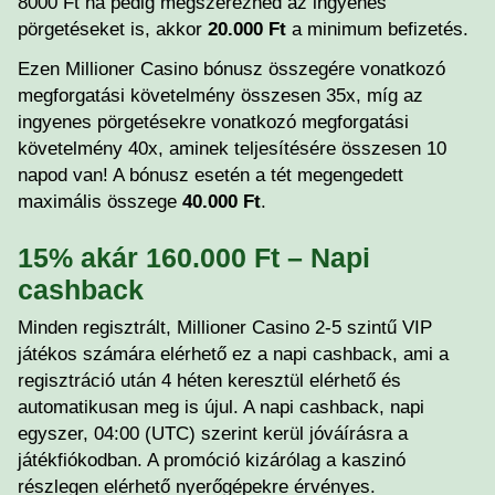
8000 Ft ha pedig megszereznéd az ingyenes
pörgetéseket is, akkor
20.000 Ft
a minimum befizetés.
Ezen Millioner Casino bónusz összegére vonatkozó
megforgatási követelmény összesen 35x, míg az
ingyenes pörgetésekre vonatkozó megforgatási
követelmény 40x, aminek teljesítésére összesen 10
napod van! A bónusz esetén a tét megengedett
maximális összege
40.000 Ft
.
15% akár 160.000 Ft – Napi
cashback
Minden regisztrált, Millioner Casino 2-5 szintű VIP
játékos számára elérhető ez a napi cashback, ami a
regisztráció után 4 héten keresztül elérhető és
automatikusan meg is újul. A napi cashback, napi
egyszer, 04:00 (UTC) szerint kerül jóváírásra a
játékfiókodban. A promóció kizárólag a kaszinó
részlegen elérhető nyerőgépekre érvényes.