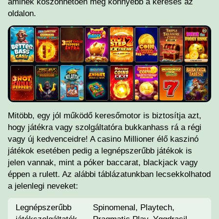
aminek köszönhetően még könnyebb a keresés az
oldalon.
Mitöbb, egy jól működő keresőmotor is biztosítja azt,
hogy játékra vagy szolgáltatóra bukkanhass rá a régi
vagy új kedvenceidre! A casino Millioner élő kaszinó
játékok esetében pedig a legnépszerűbb játékok is
jelen vannak, mint a póker baccarat, blackjack vagy
éppen a rulett. Az alábbi táblázatunkban lecsekkolhatod
a jelenlegi neveket:
Legnépszerűbb
Spinomenal, Playtech,