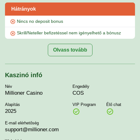
Hátrányok
Nincs no deposit bonus
Skrill/Neteller befizetéssel nem igényelhető a bónusz
Olvass tovább
Kaszinó infó
Név
Engedély
Millioner Casino
COS
Alapítás
VIP Program
Élő chat
2025
E-mail elérhetőség
support@millioner.com