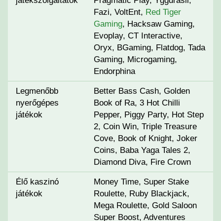
játékszolgáltatók
Pragmatic Play, Yggdrasil,
Fazi, VoltEnt,
Red Tiger
Gaming
, Hacksaw Gaming,
Evoplay, CT Interactive,
Oryx, BGaming, Flatdog, Tada
Gaming, Microgaming,
Endorphina
Legmenőbb
Better Bass Cash, Golden
nyerőgépes
Book of Ra, 3 Hot Chilli
játékok
Pepper, Piggy Party, Hot Step
2, Coin Win, Triple Treasure
Cove, Book of Knight, Joker
Coins, Baba Yaga Tales 2,
Diamond Diva, Fire Crown
Élő kaszinó
Money Time, Super Stake
játékok
Roulette, Ruby Blackjack,
Mega Roulette, Gold Saloon
Super Boost, Adventures