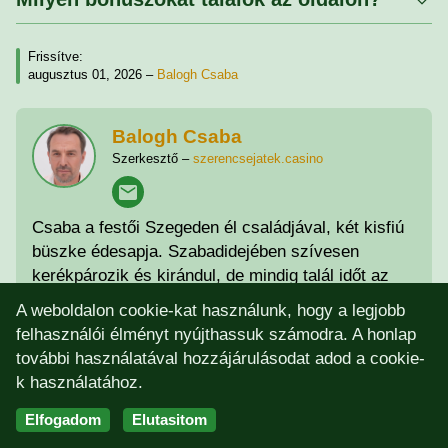
Frissítve:
augusztus 01, 2026
–
Balogh Csaba
Balogh Csaba
Szerkesztő –
szerencsejatek.casino
Csaba a festői Szegeden él családjával, két kisfiú
büszke édesapja. Szabadidejében szívesen
kerékpározik és kirándul, de mindig talál időt az
iGamingre is. Véleményét és tapasztalatait
A weboldalon cookie-kat használunk, hogy a legjobb
rendszeresen megosztja másokkal is.
felhasználói élményt nyújthassuk számodra. A honlap
további használatával hozzájárulásodat adod a cookie-
k használatához.
Sokat segít a véleményed!
Elfogadom
Elutasitom