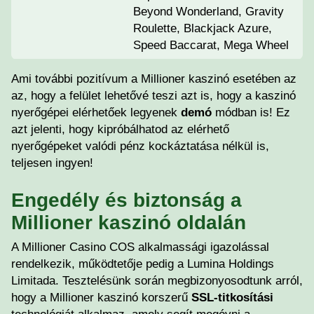
Beyond Wonderland, Gravity
Roulette, Blackjack Azure,
Speed Baccarat, Mega Wheel
Ami további pozitívum a Millioner kaszinó esetében az
az, hogy a felület lehetővé teszi azt is, hogy a kaszinó
nyerőgépei elérhetőek legyenek
demó
módban is! Ez
azt jelenti, hogy kipróbálhatod az elérhető
nyerőgépeket valódi pénz kockáztatása nélkül is,
teljesen ingyen!
Engedély és biztonság a
Millioner kaszinó oldalán
A Millioner Casino COS alkalmassági igazolással
rendelkezik, működtetője pedig a Lumina Holdings
Limitada. Tesztelésünk során megbizonyosodtunk arról,
hogy a Millioner kaszinó korszerű
SSL-titkosítási