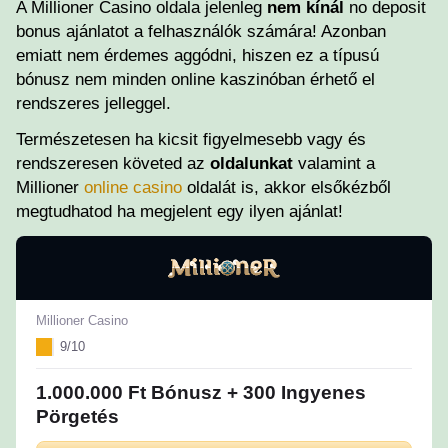
A Millioner Casino oldala jelenleg
nem kínál
no deposit
bonus ajánlatot a felhasználók számára! Azonban
emiatt nem érdemes aggódni, hiszen ez a típusú
bónusz nem minden online kaszinóban érhető el
rendszeres jelleggel.
Természetesen ha kicsit figyelmesebb vagy és
rendszeresen követed az
oldalunkat
valamint a
Millioner
online casino
oldalát is, akkor elsőkézből
megtudhatod ha megjelent egy ilyen ajánlat!
Millioner Casino
9/10
1.000.000 Ft Bónusz + 300 Ingyenes
Pörgetés