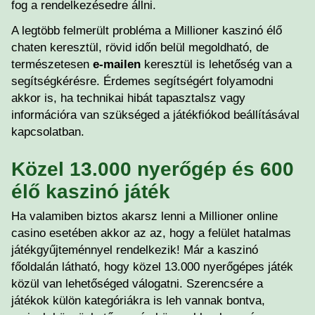
fog a rendelkezésedre állni.
A legtöbb felmerült probléma a Millioner kaszinó élő
chaten keresztül, rövid időn belül megoldható, de
természetesen
e-mailen
keresztül is lehetőség van a
segítségkérésre. Érdemes segítségért folyamodni
akkor is, ha technikai hibát tapasztalsz vagy
információra van szükséged a játékfiókod beállításával
kapcsolatban.
Közel 13.000 nyerőgép és 600
élő kaszinó játék
Ha valamiben biztos akarsz lenni a Millioner online
casino esetében akkor az az, hogy a felület hatalmas
játékgyűjteménnyel rendelkezik! Már a kaszinó
főoldalán látható, hogy közel 13.000 nyerőgépes játék
közül van lehetőséged válogatni. Szerencsére a
játékok külön kategóriákra is leh vannak bontva,