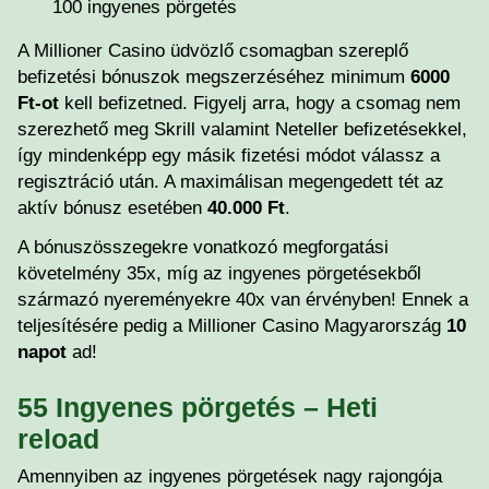
100 ingyenes pörgetés
A Millioner Casino üdvözlő csomagban szereplő
befizetési bónuszok megszerzéséhez minimum
6000
Ft-ot
kell befizetned. Figyelj arra, hogy a csomag nem
szerezhető meg Skrill valamint Neteller befizetésekkel,
így mindenképp egy másik fizetési módot válassz a
regisztráció után. A maximálisan megengedett tét az
aktív bónusz esetében
40.000 Ft
.
A bónuszösszegekre vonatkozó megforgatási
követelmény 35x, míg az ingyenes pörgetésekből
származó nyereményekre 40x van érvényben! Ennek a
teljesítésére pedig a Millioner Casino Magyarország
10
napot
ad!
55 Ingyenes pörgetés – Heti
reload
Amennyiben az ingyenes pörgetések nagy rajongója