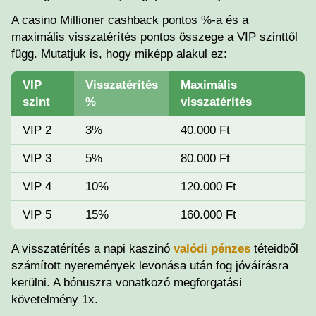
A casino Millioner cashback pontos %-a és a
maximális visszatérítés pontos összege a VIP szinttől
függ. Mutatjuk is, hogy miképp alakul ez:
VIP
Visszatérítés
Maximális
szint
%
visszatérítés
VIP 2
3%
40.000 Ft
VIP 3
5%
80.000 Ft
VIP 4
10%
120.000 Ft
VIP 5
15%
160.000 Ft
A visszatérítés a napi kaszinó
valódi pénzes
téteidből
számított nyeremények levonása után fog jóváírásra
kerülni. A bónuszra vonatkozó megforgatási
követelmény 1x.