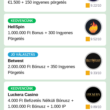
€1.500 + 150 ingyenes pörgetés
9.22/10
KEDVENCÜNK
HellSpin
1.000.000 Ft Bonus + 300 Ingyenes
Pörgetés
9.52/10
JÓ VÁLASZTÁS
Betwest
2.000.000 Ft Bónusz + 350 Ingyenes
Pörgetés
9.33/10
KEDVENCÜNK
Luckera Casino
4.000 Ft Befizetés Nélküli Bónusz +
1.000.000 Ft Bónusz + 1.000 IP
9.89/10