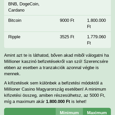
BNB, DogeCoin,
Cardano
Bitcoin
9000 Ft
1.800.000
Ft
Ripple
3525 Ft
1.779.060
Ft
Amint azt te is láthatod, bőven akad miből válogatni ha
Millioner kaszinó befizetésekről van szó! Szerencsére
ebben az esetben a tranzakciók azonnal végbe is
mennek.
A kifizetések sem különbek a befizetési módoktól a
Millioner Casino Magyarország esetében! A minimum
kifizetési összeg, amiben részesülhetsz, az 5000 Ft,
míg a maximum akár
1.800.000 Ft
is lehet!
Minimum
Maximum