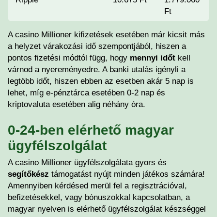
Ft
A casino Millioner kifizetések esetében már kicsit más
a helyzet várakozási idő szempontjából, hiszen a
pontos fizetési módtól függ, hogy
mennyi időt
kell
várnod a nyereményedre. A banki utalás igényli a
legtöbb időt, hiszen ebben az esetben akár 5 nap is
lehet, míg e-pénztárca esetében 0-2 nap és
kriptovaluta esetében alig néhány óra.
0-24-ben elérhető magyar
ügyfélszolgálat
A casino Millioner ügyfélszolgálata gyors és
segítőkész
támogatást nyújt minden játékos számára!
Amennyiben kérdésed merül fel a regisztrációval,
befizetésekkel, vagy bónuszokkal kapcsolatban, a
magyar nyelven is elérhető ügyfélszolgálat készséggel