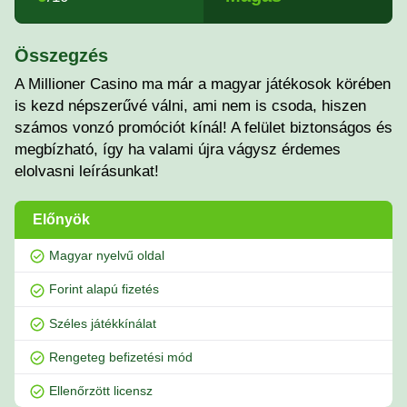
Összegzés
A Millioner Casino ma már a magyar játékosok körében
is kezd népszerűvé válni, ami nem is csoda, hiszen
számos vonzó promóciót kínál! A felület biztonságos és
megbízható, így ha valami újra vágysz érdemes
elolvasni leírásunkat!
Előnyök
Magyar nyelvű oldal
Forint alapú fizetés
Széles játékkínálat
Rengeteg befizetési mód
Ellenőrzött licensz