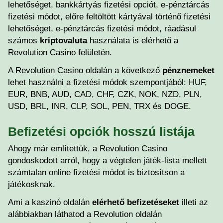
lehetőséget, bankkártyás fizetési opciót, e-pénztárcás
fizetési módot, előre feltöltött kártyával történő fizetési
lehetőséget, e-pénztárcás fizetési módot, ráadásul
számos
kriptovaluta
használata is elérhető a
Revolution Casino felületén.
A Revolution Casino oldalán a következő
pénznemeket
lehet használni a fizetési módok szempontjából: HUF,
EUR, BNB, AUD, CAD, CHF, CZK, NOK, NZD, PLN,
USD, BRL, INR, CLP, SOL, PEN, TRX és DOGE.
Befizetési opciók hosszú listája
Ahogy már említettük, a Revolution Casino
gondoskodott arról, hogy a végtelen játék-lista mellett
számtalan online fizetési módot is biztosítson a
játékosknak.
Ami a kaszinó oldalán
elérhető befizetéseket
illeti az
alábbiakban láthatod a Revolution oldalán