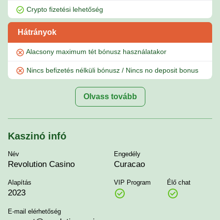
Crypto fizetési lehetőség
Hátrányok
Alacsony maximum tét bónusz használatakor
Nincs befizetés nélküli bónusz / Nincs no deposit bonus
Olvass tovább
Kaszinó infó
Név
Engedély
Revolution Casino
Curacao
Alapítás
VIP Program
Élő chat
2023
E-mail elérhetőség