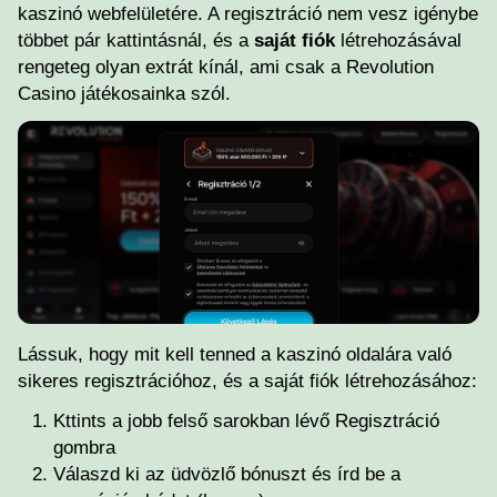
kaszinó webfelületére. A regisztráció nem vesz igénybe
többet pár kattintásnál, és a
saját fiók
létrehozásával
rengeteg olyan extrát kínál, ami csak a Revolution
Casino játékosainka szól.
Lássuk, hogy mit kell tenned a kaszinó oldalára való
sikeres regisztrációhoz, és a saját fiók létrehozásához:
Kttints a jobb felső sarokban lévő Regisztráció
gombra
Válaszd ki az üdvözlő bónuszt és írd be a