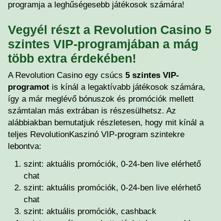
programja a leghűségesebb játékosok számára!
Vegyél részt a Revolution Casino 5
szintes VIP-programjában a mág
több extra érdekében!
A Revolution Casino egy csúcs
5 szintes VIP-
programot
is kínál a legaktívabb játékosok számára,
így a már meglévő bónuszok és promóciók mellett
számtalan más extrában is részesülhetsz. Az
alábbiakban bemutatjuk részletesen, hogy mit kínál a
teljes RevolutionKaszinó VIP-program szintekre
lebontva:
szint: aktuális promóciók, 0-24-ben live elérhető
chat
szint: aktuális promóciók, 0-24-ben live elérhető
chat
szint: aktuális promóciók, cashback