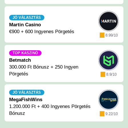
JÓ VÁLASZTÁS
Martin Casino
€900 + 600 Ingyenes Pörgetés
8.99/10
TOP KASZINÓ
Betmatch
300.000 Ft Bónusz + 250 Ingyen
Pörgetés
8.9/10
JÓ VÁLASZTÁS
MegaFishWins
1.200.000 Ft + 400 Ingyenes Pörgetés
Bónusz
9.22/10