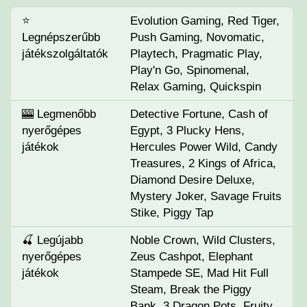
⭐
Evolution Gaming, Red Tiger,
Legnépszerűbb
Push Gaming, Novomatic,
játékszolgáltatók
Playtech, Pragmatic Play,
Play'n Go, Spinomenal,
Relax Gaming, Quickspin
🎰 Legmenőbb
Detective Fortune, Cash of
nyerőgépes
Egypt, 3 Plucky Hens,
játékok
Hercules Power Wild, Candy
Treasures, 2 Kings of Africa,
Diamond Desire Deluxe,
Mystery Joker, Savage Fruits
Stike, Piggy Tap
🍒 Legújabb
Noble Crown, Wild Clusters,
nyerőgépes
Zeus Cashpot, Elephant
játékok
Stampede SE, Mad Hit Full
Steam, Break the Piggy
Bank, 3 Dragon Pots, Fruity