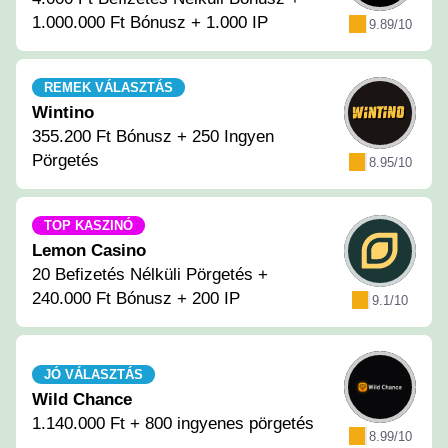
1.000.000 Ft Bónusz + 1.000 IP
9.89/10
REMEK VÁLASZTÁS
Wintino
355.200 Ft Bónusz + 250 Ingyen
Pörgetés
8.95/10
TOP KASZINÓ
Lemon Casino
20 Befizetés Nélküli Pörgetés +
240.000 Ft Bónusz + 200 IP
9.1/10
JÓ VÁLASZTÁS
Wild Chance
1.140.000 Ft + 800 ingyenes pörgetés
8.99/10