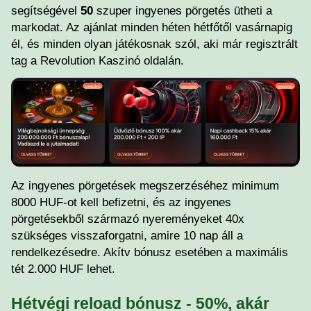
segítségével
50
szuper ingyenes pörgetés ütheti a
markodat. Az ajánlat minden héten hétfőtől vasárnapig
él, és minden olyan játékosnak szól, aki már regisztrált
tag a Revolution Kaszinó oldalán.
Az ingyenes pörgetések megszerzéséhez minimum
8000 HUF-ot kell befizetni, és az ingyenes
pörgetésekből származó nyereményeket 40x
szükséges visszaforgatni, amire 10 nap áll a
rendelkezésedre. Akítv bónusz esetében a maximális
tét 2.000 HUF lehet.
Hétvégi reload bónusz - 50%, akár