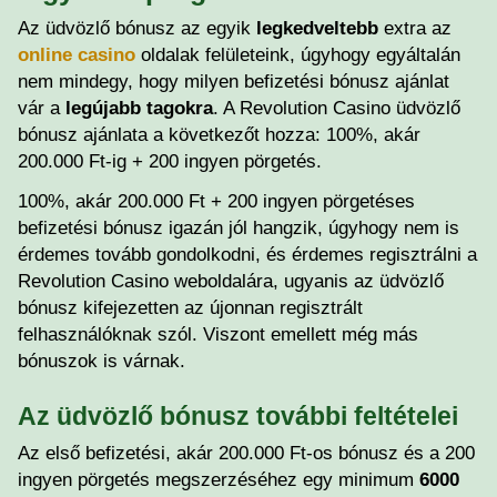
Az üdvözlő bónusz az egyik
legkedveltebb
extra az
online casino
oldalak felületeink, úgyhogy egyáltalán
nem mindegy, hogy milyen befizetési bónusz ajánlat
vár a
legújabb tagokra
. A Revolution Casino üdvözlő
bónusz ajánlata a következőt hozza: 100%, akár
200.000 Ft-ig + 200 ingyen pörgetés.
100%, akár 200.000 Ft + 200 ingyen pörgetéses
befizetési bónusz igazán jól hangzik, úgyhogy nem is
érdemes tovább gondolkodni, és érdemes regisztrálni a
Revolution Casino weboldalára, ugyanis az üdvözlő
bónusz kifejezetten az újonnan regisztrált
felhasználóknak szól. Viszont emellett még más
bónuszok is várnak.
Az üdvözlő bónusz további feltételei
Az első befizetési, akár 200.000 Ft-os bónusz és a 200
ingyen pörgetés megszerzéséhez egy minimum
6000