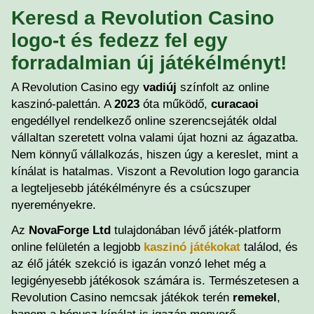
Keresd a Revolution Casino
logo-t és fedezz fel egy
forradalmian új játékélményt!
A Revolution Casino egy
vadiúj
színfolt az online
kaszinó-palettán. A
2023
óta működő,
curacaoi
engedéllyel rendelkező online szerencsejáték oldal
vállaltan szeretett volna valami újat hozni az ágazatba.
Nem könnyű vállalkozás, hiszen úgy a kereslet, mint a
kínálat is hatalmas. Viszont a Revolution logo garancia
a legteljesebb játékélményre és a csúcszuper
nyereményekre.
Az
NovaForge Ltd
tulajdonában lévő játék-platform
online felületén a legjobb
kaszinó játékokat
találod, és
az élő játék szekció is igazán vonzó lehet még a
legigényesebb játékosok számára is. Természetesen a
Revolution Casino nemcsak játékok terén
remekel
,