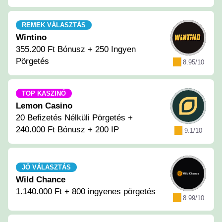
REMEK VÁLASZTÁS
Wintino
355.200 Ft Bónusz + 250 Ingyen
Pörgetés
8.95/10
TOP KASZINÓ
Lemon Casino
20 Befizetés Nélküli Pörgetés +
240.000 Ft Bónusz + 200 IP
9.1/10
JÓ VÁLASZTÁS
Wild Chance
1.140.000 Ft + 800 ingyenes pörgetés
8.99/10