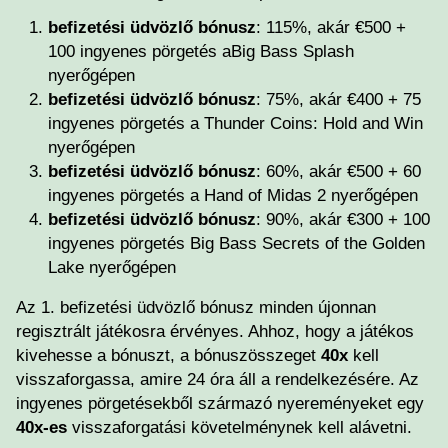
befizetési üdvözlő bónusz
: 115%, akár €500 +
100 ingyenes pörgetés aBig Bass Splash
nyerőgépen
befizetési üdvözlő bónusz
: 75%, akár €400 + 75
ingyenes pörgetés a Thunder Coins: Hold and Win
nyerőgépen
befizetési üdvözlő bónusz
: 60%, akár €500 + 60
ingyenes pörgetés a Hand of Midas 2 nyerőgépen
befizetési üdvözlő bónusz
: 90%, akár €300 + 100
ingyenes pörgetés Big Bass Secrets of the Golden
Lake nyerőgépen
Az 1. befizetési üdvözlő bónusz minden újonnan
regisztrált játékosra érvényes. Ahhoz, hogy a játékos
kivehesse a bónuszt, a bónuszösszeget
40x
kell
visszaforgassa, amire 24 óra áll a rendelkezésére. Az
ingyenes pörgetésekből származó nyereményeket egy
40x-es
visszaforgatási követelménynek kell alávetni.