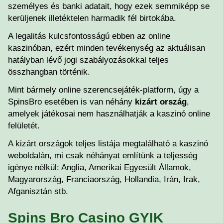
személyes és banki adatait, hogy ezek semmiképp se
kerüljenek illetéktelen harmadik fél birtokába.
A legalitás kulcsfontosságú ebben az online
kaszinóban, ezért minden tevékenység az aktuálisan
hatályban lévő jogi szabályozásokkal teljes
összhangban történik.
Mint bármely online szerencsejáték-platform, úgy a
SpinsBro esetében is van néhány
kizárt ország
,
amelyek játékosai nem használhatják a kaszinó online
felületét.
A kizárt országok teljes listája megtalálható a kaszinó
weboldalán, mi csak néhányat említünk a teljesség
igénye nélkül: Anglia, Amerikai Egyesült Államok,
Magyarország, Franciaország, Hollandia, Irán, Irak,
Afganisztán stb.
Spins Bro Casino GYIK