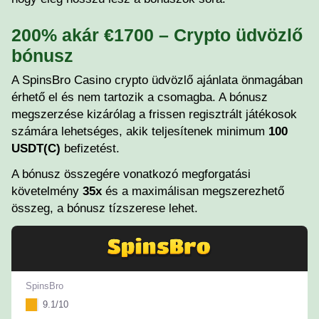
200% akár €1700 – Crypto üdvözlő
bónusz
A SpinsBro Casino crypto üdvözlő ajánlata önmagában
érhető el és nem tartozik a csomagba. A bónusz
megszerzése kizárólag a frissen regisztrált játékosok
számára lehetséges, akik teljesítenek minimum
100
USDT(C)
befizetést.
A bónusz összegére vonatkozó megforgatási
követelmény
35x
és a maximálisan megszerezhető
összeg, a bónusz tízszerese lehet.
SpinsBro
9.1/10