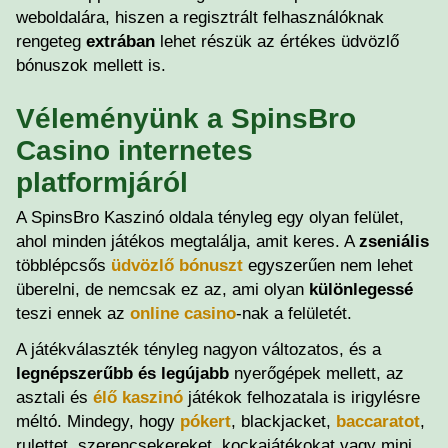
weboldalára, hiszen a regisztrált felhasználóknak
rengeteg
extrában
lehet részük az értékes üdvözlő
bónuszok mellett is.
Véleményünk a SpinsBro
Casino internetes
platformjáról
A SpinsBro Kaszinó oldala tényleg egy olyan felület,
ahol minden játékos megtalálja, amit keres. A
zseniális
többlépcsős
üdvözlő bónuszt
egyszerűen nem lehet
überelni, de nemcsak ez az, ami olyan
különlegessé
teszi ennek az
online casino
-nak a felületét.
A játékválaszték tényleg nagyon változatos, és a
legnépszerűbb és legújabb
nyerőgépek mellett, az
asztali és
élő kaszinó
játékok felhozatala is irigylésre
méltó. Mindegy, hogy
pókert
, blackjacket,
baccaratot
,
rulettet, szerencsekereket, kockajátékokat vagy mini