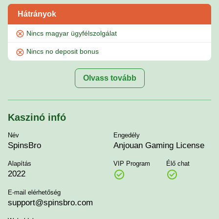
Hátrányok
Nincs magyar ügyfélszolgálat
Nincs no deposit bonus
Olvass tovább
Kaszinó infó
Név
Engedély
SpinsBro
Anjouan Gaming License
Alapítás
VIP Program
Élő chat
2022
E-mail elérhetőség
support@spinsbro.com