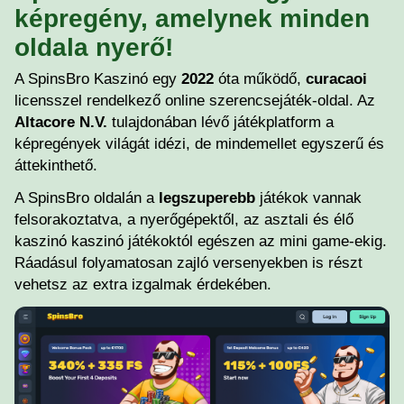
képregény, amelynek minden
oldala nyerő!
A SpinsBro Kaszinó egy
2022
óta működő,
curacaoi
licensszel rendelkező online szerencsejáték-oldal. Az
Altacore N.V.
tulajdonában lévő játékplatform a
képregények világát idézi, de mindemellet egyszerű és
áttekinthető.
A SpinsBro oldalán a
legszuperebb
játékok vannak
felsorakoztatva, a nyerőgépektől, az asztali és élő
kaszinó kaszinó játékoktól egészen az mini game-ekig.
Ráadásul folyamatosan zajló versenyekben is részt
vehetsz az extra izgalmak érdekében.