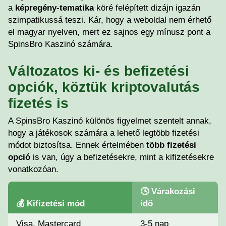
a
képregény-tematika
köré felépített dizájn igazán
szimpatikussá teszi. Kár, hogy a weboldal nem érhető
el magyar nyelven, mert ez sajnos egy mínusz pont a
SpinsBro Kaszinó számára.
Változatos ki- és befizetési
opciók, köztük kriptovalutás
fizetés is
A SpinsBro Kaszinó különös figyelmet szentelt annak,
hogy a játékosok számára a lehető legtöbb fizetési
módot biztosítsa. Ennek értelmében
több fizetési
opció
is van, úgy a befizetésekre, mint a kifizetésekre
vonatkozóan.
🕓 Várakozási
💰 Kifizetési mód
idő
Visa, Mastercard
3-5 nap