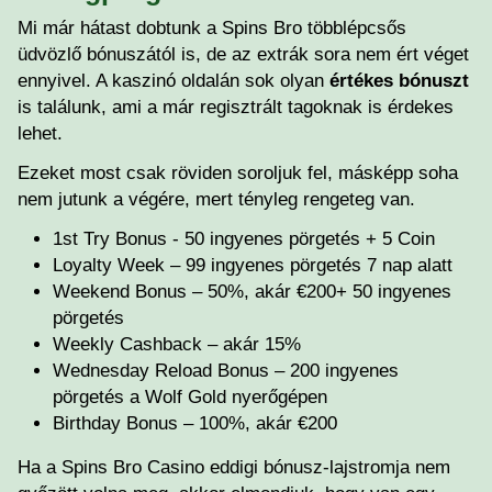
Mi már hátast dobtunk a Spins Bro többlépcsős
üdvözlő bónuszától is, de az extrák sora nem ért véget
ennyivel. A kaszinó oldalán sok olyan
értékes bónuszt
is találunk, ami a már regisztrált tagoknak is érdekes
lehet.
Ezeket most csak röviden soroljuk fel, másképp soha
nem jutunk a végére, mert tényleg rengeteg van.
1st Try Bonus - 50 ingyenes pörgetés + 5 Coin
Loyalty Week – 99 ingyenes pörgetés 7 nap alatt
Weekend Bonus – 50%, akár €200+ 50 ingyenes
pörgetés
Weekly Cashback – akár 15%
Wednesday Reload Bonus – 200 ingyenes
pörgetés a Wolf Gold nyerőgépen
Birthday Bonus – 100%, akár €200
Ha a Spins Bro Casino eddigi bónusz-lajstromja nem