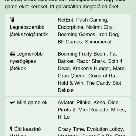
game-eket keresel, itt garantáltan megtalálod őket.
💣
NetEnt, Push Gaming,
Legnépszerűbb
Endorphina, Nolimit City,
játékszolgáltatók
Booming Games, Iron Dog,
BF Games, Spinomenal
🎰 Legmenőbb
Booming Fruity Boom, Fat
nyerőgépes
Banker, Razor Shark, Spin 4
játékok
Dead, Kraken's Hunger, Mardi
Gras Queen, Coins of Ra -
Hold & Win, The Candy Slot
Deluxe
🛩️ Mini game-ek
Aviator, Plinko, Keno, Dice,
Pirots 2, Mini Roulette, Mines,
Hi Lo
🎙️ Élő kaszinó
Crazy Time, Evolution Lobby,