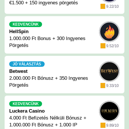
€1.500 + 150 ingyenes pörgetés
9.22/10
KEDVENCÜNK
HellSpin
1.000.000 Ft Bonus + 300 Ingyenes
Pörgetés
9.52/10
JÓ VÁLASZTÁS
Betwest
2.000.000 Ft Bónusz + 350 Ingyenes
Pörgetés
9.33/10
KEDVENCÜNK
Luckera Casino
4.000 Ft Befizetés Nélküli Bónusz +
1.000.000 Ft Bónusz + 1.000 IP
9.89/10