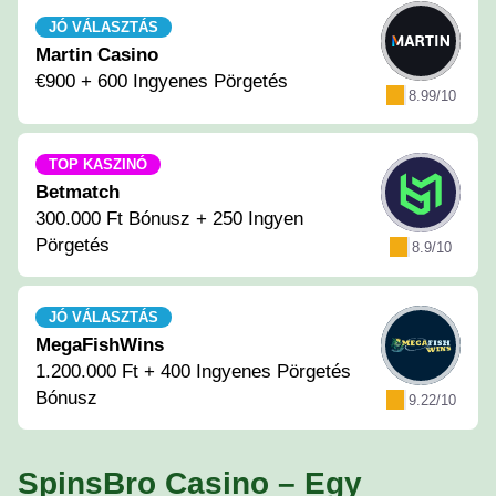
JÓ VÁLASZTÁS
Martin Casino
€900 + 600 Ingyenes Pörgetés
8.99/10
TOP KASZINÓ
Betmatch
300.000 Ft Bónusz + 250 Ingyen
Pörgetés
8.9/10
JÓ VÁLASZTÁS
MegaFishWins
1.200.000 Ft + 400 Ingyenes Pörgetés
Bónusz
9.22/10
SpinsBro Casino – Egy