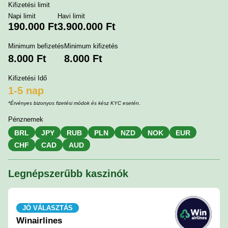
Kifizetési limit
Napi limit
Havi limit
190.000 Ft
3.900.000 Ft
Minimum befizetés
Minimum kifizetés
8.000 Ft
8.000 Ft
Kifizetési Idő
1-5 nap
*Érvényes bizonyos fizetési módok és kész KYC esetén.
Pénznemek
BRL
JPY
RUB
PLN
NZD
NOK
EUR
CHF
CAD
AUD
Legnépszerűbb kaszinók
JÓ VÁLASZTÁS
Winairlines