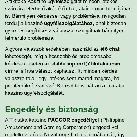
A tikitaka Kaszinó ügyfélszolgálat minden játékos
számára elérhető akár élő chat, akár e-mail formájában
is. Bármilyen kérdéssel vagy problémával nyugodtan
fordulj a kaszinó
ügyfélszolgálatához
, ahol biztosan
gyors és segítőkész válasszal szolgálnak bármilyen
felmerülő problémára.
A gyors válaszok érdekében használd az
élő chat
lehetőségét, míg a hosszabb és problémásabb
kérdések esetén az alábbi
support@tikitaka.com
címre is írva választ kaphatsz. Itt minden kérdés
válaszra talál, egy játékos sem marad magára, ha
problémákról van szó. Keresd te is bátran a Tikitaka
kaszinó ügyfélszolgálatát.
Engedély és biztonság
A Tikitaka kaszinó
PAGCOR engedéllyel
(Philippine
Amusement and Gaming Corporation) engedéllyel
rendelkezik és a NovaForge Ltd tulajdonában áll, így