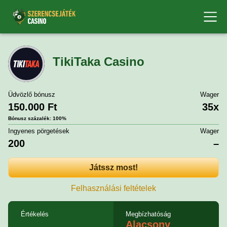
Me
TikiTaka Casino
Üdvözlő bónusz
Wager
150.000 Ft
35x
Bónusz százalék: 100%
Ingyenes pörgetések
Wager
200
–
Játssz most!
Felhasználási feltételek
Értékelés
Megbízhatóság
Alacsony