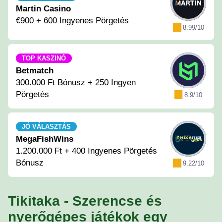
Martin Casino
€900 + 600 Ingyenes Pörgetés
8.99/10
TOP KASZINÓ
Betmatch
300.000 Ft Bónusz + 250 Ingyen
Pörgetés
8.9/10
JÓ VÁLASZTÁS
MegaFishWins
1.200.000 Ft + 400 Ingyenes Pörgetés
Bónusz
9.22/10
Tikitaka - Szerencse és
nyerőgépes játékok egy