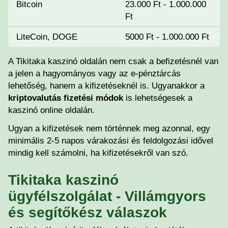
Bitcoin
23.000 Ft - 1.000.000
Ft
LiteCoin, DOGE
5000 Ft - 1.000.000 Ft
A Tikitaka kaszinó oldalán nem csak a befizetésnél van
a jelen a hagyományos vagy az e-pénztárcás
lehetőség, hanem a kifizetéseknél is. Ugyanakkor a
kriptovalutás fizetési módok
is lehetségesek a
kaszinó online oldalán.
Ugyan a kifizetések nem történnek meg azonnal, egy
minimális 2-5 napos várakozási és feldolgozási idővel
mindig kell számolni, ha kifizetésekről van szó.
Tikitaka kaszinó
ügyfélszolgálat - Villámgyors
és segítőkész válaszok