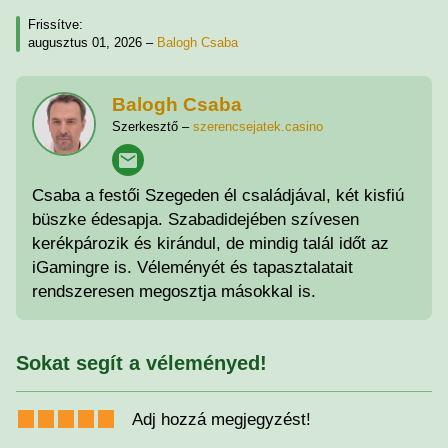
Frissítve:
augusztus 01, 2026
–
Balogh Csaba
Balogh Csaba
Szerkesztő –
szerencsejatek.casino
Csaba a festői Szegeden él családjával, két kisfiú
büszke édesapja. Szabadidejében szívesen
kerékpározik és kirándul, de mindig talál időt az
iGamingre is. Véleményét és tapasztalatait
rendszeresen megosztja másokkal is.
Sokat segít a véleményed!
Adj hozzá megjegyzést!