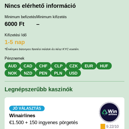
Nincs elérhető információ
Minimum befizetés
Minimum kifizetés
6000 Ft
–
Kifizetési Idő
1-5 nap
*Érvényes bizonyos fizetési módok és kész KYC esetén.
Pénznemek
AUD
CAD
CHF
CLP
CZK
EUR
HUF
NOK
NZD
PEN
PLN
USD
Legnépszerűbb kaszinók
JÓ VÁLASZTÁS
Winairlines
€1.500 + 150 ingyenes pörgetés
9.22/10