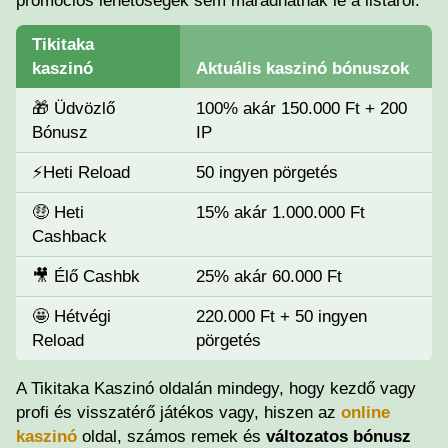
promóciós lehetőségek sem maradhatnak le a listáról.
Tikitaka
kaszinó
Aktuális kaszinó bónuszok
🎁 Üdvözlő
100% akár 150.000 Ft + 200
Bónusz
IP
⚡Heti Reload
50 ingyen pörgetés
🤑 Heti
15% akár 1.000.000 Ft
Cashback
🎥 Élő Cashbk
25% akár 60.000 Ft
🤩 Hétvégi
220.000 Ft + 50 ingyen
Reload
pörgetés
A Tikitaka Kaszinó oldalán mindegy, hogy kezdő vagy
profi és visszatérő játékos vagy, hiszen az
online
kaszinó
oldal, számos remek és
változatos bónusz