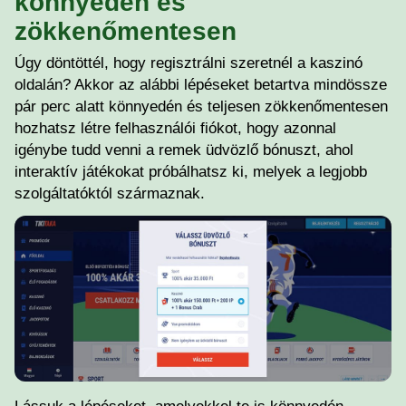
könnyedén és
zökkenőmentesen
Úgy döntöttél, hogy regisztrálni szeretnél a kaszinó
oldalán? Akkor az alábbi lépéseket betartva mindössze
pár perc alatt könnyedén és teljesen zökkenőmentesen
hozhatsz létre felhasználói fiókot, hogy azonnal
igénybe tudd venni a remek üdvözlő bónuszt, ahol
interaktív játékokat próbálhatsz ki, melyek a legjobb
szolgáltatóktól származnak.