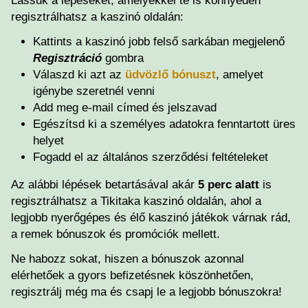
Lássuk a lépéseket, amelyekkel te is könnyedén
regisztrálhatsz a kaszinó oldalán:
Kattints a kaszinó jobb felső sarkában megjelenő
Regisztráció
gombra
Válaszd ki azt az
üdvözlő bónuszt
, amelyet
igénybe szeretnél venni
Add meg e-mail címed és jelszavad
Egészítsd ki a személyes adatokra fenntartott üres
helyet
Fogadd el az általános szerződési feltételeket
Az alábbi lépések betartásával akár
5 perc alatt
is
regisztrálhatsz a Tikitaka kaszinó oldalán, ahol a
legjobb nyerőgépes és élő kaszinó játékok várnak rád,
a remek bónuszok és promóciók mellett.
Ne habozz sokat, hiszen a bónuszok azonnal
elérhetőek a gyors befizetésnek köszönhetően,
regisztrálj még ma és csapj le a legjobb bónuszokra!