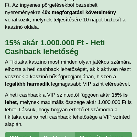
Ft. Az ingyenes pörgetésekből bezsebelt
nyereményekre
40x megforgatási követelmény
vonatkozik, melynek teljesítésére 10 napot biztosít a
kaszinó oldala.
15% akár 1.000.000 Ft - Heti
Cashback lehetőség
A Tikitaka kaszinó most minden olyan játékos számára
elhozta a heti cashback lehetőségét, akik aktívan részt
vesznek a kaszinó hűségprogjamjában, hiszen a
legalább harmadik
legmagasabb VIP szint elérésével.
A heti cashback a VIP szintedtől függően akár
15% is
lehet
, melynek maximális összege akár 1.000.000 Ft is
lehet. Lássuk, hogy hogyan érhető el számodra a
tikitaka casino heti cashback lehetősége a VIP szinted
alapján.