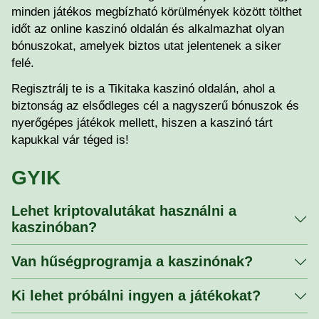
minden játékos megbízható körülmények között tölthet
időt az online kaszinó oldalán és alkalmazhat olyan
bónuszokat, amelyek biztos utat jelentenek a siker
felé.
Regisztrálj te is a Tikitaka kaszinó oldalán, ahol a
biztonság az elsődleges cél a nagyszerű bónuszok és
nyerőgépes játékok mellett, hiszen a kaszinó tárt
kapukkal vár téged is!
GYIK
Lehet kriptovalutákat használni a
kaszinóban?
Van hűségprogramja a kaszinónak?
Ki lehet próbálni ingyen a játékokat?