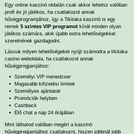
Egy online kaszinó oldalán csak akkor lehetsz valóban
profi és jó játékos, ha csatlakozol annak
hűségprogramjához, így a Tikitaka kaszinó is egy
remek
5 szintes VIP programot
kínál minden olyan
játékos számára, akik újabb extra lehetőségekkel
szeretnének gazdagodni.
Lássuk milyen lehetőségeket nyújt számodra a tikitaka
casino weboldala, ha csatlakozol annak
hűségprogjamjához:
Személyi VIP menedzser
Magasabb kifizetési limitek
Személyes ajánlatok
Promóciók helyben
Cashback
Élő chat a nap 24 órájában
Mint láthatod valóban megéri a kaszinó
hűségprogjamjához csatlakozni, hiszen jobbnál jobb