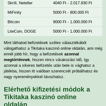
Skrill, Neteller
4040 Ft - 2.017.830 Ft
MiFinity
5000 Ft - 800.000 Ft
Bitcoin
9000 Ft - 1.000.000 Ft
LiteCoin, DOGE
5000 Ft - 1.000.000 Ft
Mint láthatod befizetések széles választékából
válogathatsz a Tikitaka kaszinó online oldalán, ami még
ennél jobb hír, hogy a befizetések
azonnal
megtörténnek
, hiszen nincs várakozási idő, így
azonnal a sikeres befizetés után bele is vághatsz a
játékba, hiszen itt valóban szerencsét próbálhatsz és
nagy nyereményekkel távozhatsz.
Elérhető kifizetési módok a
Tikitaka kaszinó online
oldalán