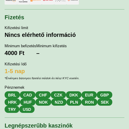
Fizetés
Kifizetési limit
Nincs elérhető információ
Minimum befizetés
Minimum kifizetés
4000 Ft
–
Kifizetési Idő
1-5 nap
*Érvényes bizonyos fizetési módok és kész KYC esetén.
Pénznemek
BRL
CAD
CHF
CZK
DKK
EUR
GBP
HRK
HUF
NOK
NZD
PLN
RON
SEK
TRY
USD
Legnépszerűbb kaszinók