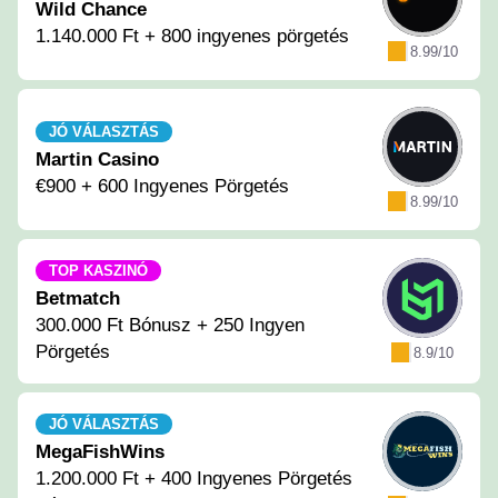
Wild Chance
1.140.000 Ft + 800 ingyenes pörgetés
8.99/10
JÓ VÁLASZTÁS
Martin Casino
€900 + 600 Ingyenes Pörgetés
8.99/10
TOP KASZINÓ
Betmatch
300.000 Ft Bónusz + 250 Ingyen
Pörgetés
8.9/10
JÓ VÁLASZTÁS
MegaFishWins
1.200.000 Ft + 400 Ingyenes Pörgetés