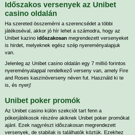
Időszakos versenyek az Unibet
casino oldalán
Ha szereted összemérni a szerencsédet a többi
játékoséval, akkor jó hír lehet a számodra, hogy az
Unibet kazino
időszakosan
megrendezett versenyeket
is hirdet, melyeknek egész szép nyereményalapjuk
van.
Jelenleg az Unibet casino oldalán egy 7 millió forintos
nyereményalappal rendelkező verseny van, amely Fire
and Roses kaszinóverseny néven fut. Használd ki te
is, és nyerj!
Unibet poker promók
Az Unibet casino külön szekciót tart fenn a
pókerjátékosok részére akiknek Unibet poker promókat
ajánl. Ezek nagyrészt időszakosan megrendezett
versenyek, de stabilak is találhatók köztük. Ezekhez