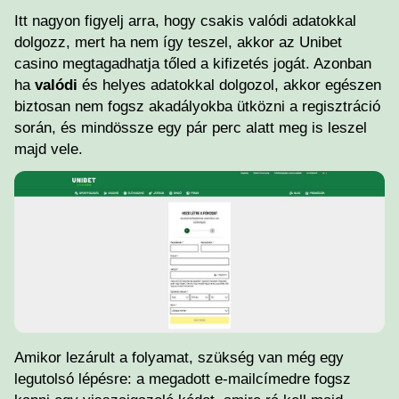
Itt nagyon figyelj arra, hogy csakis valódi adatokkal
dolgozz, mert ha nem így teszel, akkor az Unibet
casino megtagadhatja tőled a kifizetés jogát. Azonban
ha
valódi
és helyes adatokkal dolgozol, akkor egészen
biztosan nem fogsz akadályokba ütközni a regisztráció
során, és mindössze egy pár perc alatt meg is leszel
majd vele.
Amikor lezárult a folyamat, szükség van még egy
legutolsó lépésre: a megadott e-mailcímedre fogsz