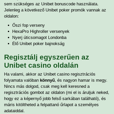
sem szükséges az Unibet bonuscode használata.
Jelenleg a következő Unibet poker promók vannak az
oldalon:
Őszi fop verseny
HexaPro Highroller versenyek
Nyerj úticsomagot Londonba
Élő Unibet poker bajnokság
Regisztálj egyszerűen az
Unibet casino oldalán
Ha valami, akkor az Unibet casino regisztrációs
folyamata valóban
könnyű
, és nagyon hamar is megy.
Nincs más dolgod, csak meg kell keresned a
regisztrációs gombot az oldalon (mi el is áruljuk neked,
hogy ez a képernyő jobb felső sarkában található), és
máris kitöltheted a felpattanó űrlapot a személyes
adataiddal.