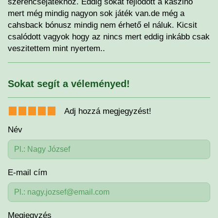
szerencsejátékhoz. Eddig sokat fejlődott a kaszinó
mert még mindig nagyon sok játék van.de még a
cahsback bónusz mindig nem érhető el náluk. Kicsit
csalódott vagyok hogy az nincs mert eddig inkább csak
veszitettem mint nyertem..
Sokat segít a véleményed!
Adj hozzá megjegyzést!
Név
E-mail cím
Megjegyzés