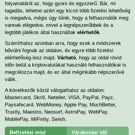
folyamatáról az, hogy gyors és egyszerű. Bár, mi
tagadás, lehetne azért egy kicsit több fizetési lehetőség
is megadva, mégis úgy tűnik, hogy a felhasználók meg
vannak elégedve, mivel a legnépszerűbbek és a
legtöbb játékos által használtak
elérhetők
.
Számíthatsz azonban arra, hogy ezek a módszerek
bővülni fognak az oldalon, és egyre több fizetési
elérhetőség lesz majd.
Várható
, hogy az oldal rövid
időn belül a kriptovalutákat használó felhasználókat is
megcélozza majd, és ez által méginkább népszerűvé
válik.
A következők közül válogathatsz az oldalon:
Mastercard, Skrill, Neteller, VISA, PayPal, Payz,
Paysafecard, WebMoney, Apple Pay, MuchBetter,
Trustly, Maestro, Neosurf, AstroPay, WebPay,
MobilePay, MiFinity, Swish.
Befizetési mód
Várakozási idő