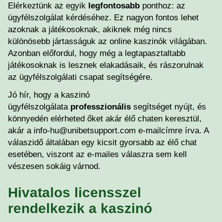
Elérkeztünk az egyik
legfontosabb
ponthoz: az
ügyfélszolgálat kérdéséhez. Ez nagyon fontos lehet
azoknak a játékosoknak, akiknek még nincs
különösebb jártasságuk az online kaszinók világában.
Azonban előfordul, hogy még a legtapasztaltabb
játékosoknak is lesznek elakadásaik, és rászorulnak
az ügyfélszolgálati csapat segítségére.
Jó hír, hogy a kaszinó
ügyfélszolgálata
professzionális
segítséget nyújt, és
könnyedén elérheted őket akár élő chaten keresztül,
akár a info-hu@unibetsupport.com e-mailcímre írva. A
válaszidő általában egy kicsit gyorsabb az élő chat
esetében, viszont az e-mailes válaszra sem kell
vészesen sokáig várnod.
Hivatalos licensszel
rendelkezik a kaszinó