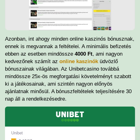
Azonban, int ahogy minden online kaszinós bónusznak,
ennek is megvannak a feltételei. A minimális befizetés
ebben az esetben mindössze
4000 Ft
, ami nagyon
kedvezőnek számít az
online kaszinók
üdvözlő
bónuszainak világában. Az Unibetcasino továbbá
mindössze 25x-ös megforgatási követelményt szabott
ki a játékosainak, ami szintén nagyon előnyös
ajánlatnak minősül. A bónuszfeltételek teljesítésére 30
nap áll a rendelkezésedre.
Unibet