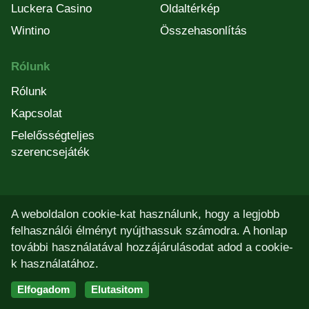
Luckera Casino
Oldaltérkép
Wintino
Összehasonlítás
Rólunk
Rólunk
Kapcsolat
Felelősségteljes
szerencsejáték
Nem vállaljuk a felelősséget az esetleges pénzveszteség okozta károk
A weboldalon cookie-kat használunk, hogy a legjobb
miatt. A valódi pénzben játszott szerencsejáték káros lehet és
felhasználói élményt nyújthassuk számodra. A honlap
veszélyekkel járhat. Játék előtt vedd figyelembe az országod
törvényeit, pénzügyi helyzetedet és tapasztalatod mértékét.
további használatával hozzájárulásodat adod a cookie-
k használatához.
Polskie
Elfogadom
Elutasitom