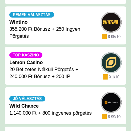
REMEK VÁLASZTÁS
Wintino
355.200 Ft Bónusz + 250 Ingyen
Pörgetés
8.95/10
TOP KASZINÓ
Lemon Casino
20 Befizetés Nélküli Pörgetés +
240.000 Ft Bónusz + 200 IP
9.1/10
JÓ VÁLASZTÁS
Wild Chance
1.140.000 Ft + 800 ingyenes pörgetés
8.99/10