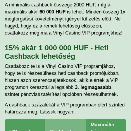
A minimális cashback összege 2000 HUF, míg a
maximális akár
60 000 HUF
is lehet. Minden összeg 1x
megforgatási követelményt igényel kifizetés előtt. Ne
hagyd, hogy ez a remek lehetőség elússzon,
csatlakozz még ma a Vinyl Casino VIP programjához!
15% akár 1 000 000 HUF - Heti
Cashback lehetőség
Csatlakozz te is a Vinyl Casino VIP programjához,
hogy te is részesülhess heti cashback promójukban,
hiszen azon szerencsejátékosok, akik elérték a VIP
programon keresztül a legalább
3. legmagasabb
szintet pénzvisszatérítési opcióban részesülhetnek.
A cashback százalékát a VIP programban elért szinted
határozza meg. Lássuk hogyan:
Maximális