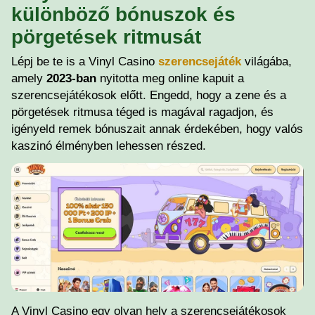
különböző bónuszok és
pörgetések ritmusát
Lépj be te is a Vinyl Casino
szerencsejáték
világába,
amely
2023-ban
nyitotta meg online kapuit a
szerencsejátékosok előtt. Engedd, hogy a zene és a
pörgetések ritmusa téged is magával ragadjon, és
igényeld remek bónuszait annak érdekében, hogy valós
kaszinó élményben lehessen részed.
A Vinyl Casino egy olyan hely a szerencsejátékosok