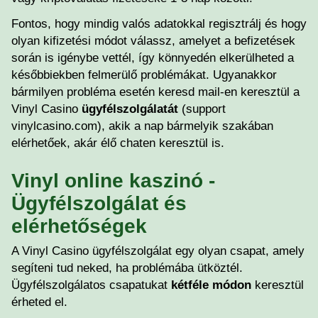
Fontos, hogy mindig valós adatokkal regisztrálj és hogy
olyan kifizetési módot válassz, amelyet a befizetések
során is igénybe vettél, így könnyedén elkerülheted a
későbbiekben felmerülő problémákat. Ugyanakkor
bármilyen probléma esetén keresd mail-en keresztül a
Vinyl Casino
ügyfélszolgálatát
(support
vinylcasino.com), akik a nap bármelyik szakában
elérhetőek, akár élő chaten keresztül is.
Vinyl online kaszinó -
Ügyfélszolgálat és
elérhetőségek
A Vinyl Casino ügyfélszolgálat egy olyan csapat, amely
segíteni tud neked, ha problémába ütköztél.
Ügyfélszolgálatos csapatukat
kétféle módon
keresztül
érheted el.