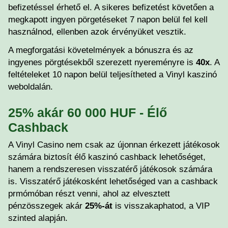
befizetéssel érhető el. A sikeres befizetést követően a
megkapott ingyen pörgetéseket 7 napon belül fel kell
használnod, ellenben azok érvényüket vesztik.
A megforgatási követelmények a bónuszra és az
ingyenes pörgtésekből szerezett nyereményre is
40x
. A
feltételeket 10 napon belül teljesítheted a Vinyl kaszinó
weboldalán.
25% akár 60 000 HUF - Élő
Cashback
A Vinyl Casino nem csak az újonnan érkezett játékosok
számára biztosít élő kaszinó cashback lehetőséget,
hanem a rendszeresen visszatérő játékosok számára
is. Visszatérő játékosként lehetőséged van a cashback
prmómóban részt venni, ahol az elvesztett
pénzösszegek akár
25%-át
is visszakaphatod, a VIP
szinted alapján.