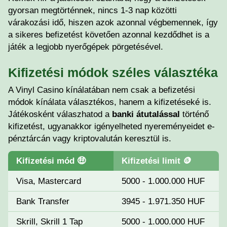
gyorsan megtörténnek, nincs 1-3 nap közötti
várakozási idő, hiszen azok azonnal végbemennek, így
a sikeres befizetést követően azonnal kezdődhet is a
játék a legjobb nyerőgépek pörgetésével.
Kifizetési módok széles választéka
A Vinyl Casino kínálatában nem csak a befizetési
módok kínálata választékos, hanem a kifizetéseké is.
Játékosként válaszhatod a
banki átutalással
történő
kifizetést, ugyanakkor igényelheted nyereményeidet e-
pénztárcán vagy kriptovalután keresztül is.
Kifizetési mód 🤑
Kifizetési limit 🪙
Visa, Mastercard
5000 - 1.000.000 HUF
Bank Transfer
3945 - 1.971.350 HUF
Skrill, Skrill 1 Tap
5000 - 1.000.000 HUF