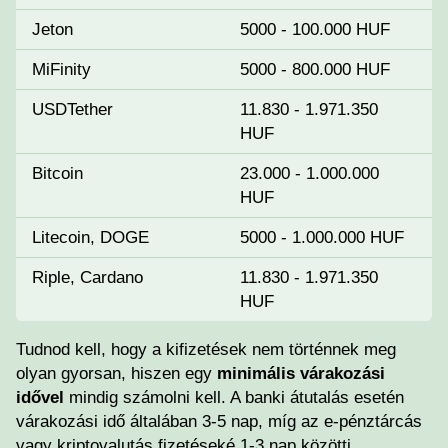
Jeton
5000 - 100.000 HUF
MiFinity
5000 - 800.000 HUF
USDTether
11.830 - 1.971.350
HUF
Bitcoin
23.000 - 1.000.000
HUF
Litecoin, DOGE
5000 - 1.000.000 HUF
Riple, Cardano
11.830 - 1.971.350
HUF
Tudnod kell, hogy a kifizetések nem történnek meg
olyan gyorsan, hiszen egy
minimális várakozási
idővel
mindig számolni kell. A banki átutalás esetén
várakozási idő általában 3-5 nap, míg az e-pénztárcás
vagy kriptovalutás fizetéseké 1-3 nap közötti.