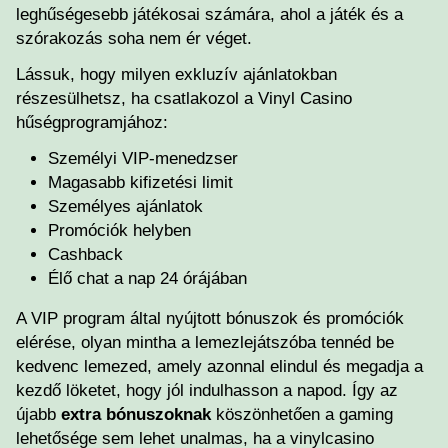
leghűségesebb játékosai számára, ahol a játék és a
szórakozás soha nem ér véget.
Lássuk, hogy milyen exkluzív ajánlatokban
részesülhetsz, ha csatlakozol a Vinyl Casino
hűségprogramjához:
Személyi VIP-menedzser
Magasabb kifizetési limit
Személyes ajánlatok
Promóciók helyben
Cashback
Élő chat a nap 24 órájában
A VIP program által nyújtott bónuszok és promóciók
elérése, olyan mintha a lemezlejátszóba tennéd be
kedvenc lemezed, amely azonnal elindul és megadja a
kezdő löketet, hogy jól indulhasson a napod. Így az
újabb
extra bónuszoknak
köszönhetően a gaming
lehetősége sem lehet unalmas, ha a vinylcasino