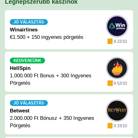
Legnépszerűbb kaszinók
JÓ VÁLASZTÁS
Winairlines
€1.500 + 150 ingyenes pörgetés
9.22/10
KEDVENCÜNK
HellSpin
1.000.000 Ft Bonus + 300 Ingyenes
Pörgetés
9.52/10
JÓ VÁLASZTÁS
Betwest
2.000.000 Ft Bónusz + 350 Ingyenes
Pörgetés
9.33/10