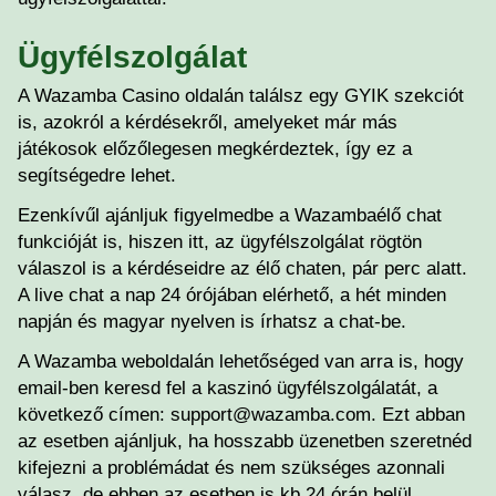
Ügyfélszolgálat
A Wazamba Casino oldalán találsz egy GYIK szekciót
is, azokról a kérdésekről, amelyeket már más
játékosok előzőlegesen megkérdeztek, így ez a
segítségedre lehet.
Ezenkívűl ajánljuk figyelmedbe a Wazambaélő chat
funkcióját is, hiszen itt, az ügyfélszolgálat rögtön
válaszol is a kérdéseidre az élő chaten, pár perc alatt.
A live chat a nap 24 órójában elérhető, a hét minden
napján és magyar nyelven is írhatsz a chat-be.
A Wazamba weboldalán lehetőséged van arra is, hogy
email-ben keresd fel a kaszinó ügyfélszolgálatát, a
következő címen: support@wazamba.com. Ezt abban
az esetben ajánljuk, ha hosszabb üzenetben szeretnéd
kifejezni a problémádat és nem szükséges azonnali
válasz, de ebben az esetben is kb 24 órán belül