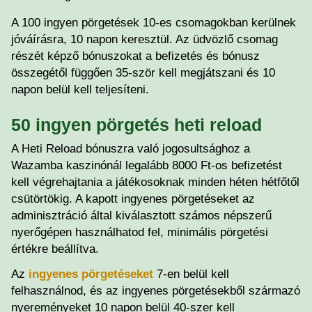
A 100 ingyen pörgetések 10-es csomagokban kerülnek
jóváírásra, 10 napon keresztül. Az üdvözlő csomag
részét képző bónuszokat a befizetés és bónusz
összegétől függően 35-ször kell megjátszani és 10
napon belül kell teljesíteni.
50 ingyen pörgetés heti reload
A Heti Reload bónuszra való jogosultsághoz a
Wazamba kaszinónál legalább 8000 Ft-os befizetést
kell végrehajtania a játékosoknak minden héten hétfőtől
csütörtökig. A kapott ingyenes pörgetéseket az
adminisztráció által kiválasztott számos népszerű
nyerőgépen használhatod fel, minimális pörgetési
értékre beállítva.
Az
ingyenes pörgetéseket
7-en belül kell
felhasználnod, és az ingyenes pörgetésekből származó
nyereményeket 10 napon belül 40-szer kell