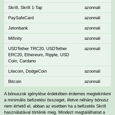
Skrill, Skrill 1-Tap
azonnali
PaySafeCard
azonnali
Jetonbank
azonnali
Mifinity
azonnali
USDTether TRC20, USDTether
azonnali
ERC20, Ethereum, Ripple, USD
Coin, Cardano
Litecoin, DodgeCoin
azoonali
Bitcoin
azonnali
A bónuszok igénylése érdekében érdemes megtekinteni
a minimális befizetési összeget, illetve néhány bónusz
nem érhető el, abban az esetben ha a befizetés Skrill
használatával történik meg. Mindezt megtalálhatod a