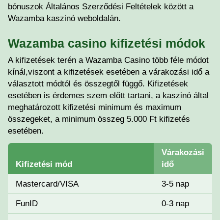
bónuszok Általános Szerződési Feltételek között a
Wazamba kaszinó weboldalán.
Wazamba casino kifizetési módok
A kifizetések terén a Wazamba Casino több féle módot
kínál,viszont a kifizetések esetében a várakozási idő a
választott módtól és összegtől függő. Kifizetések
esetében is érdemes szem előtt tartani, a kaszinó által
meghatározott kifizetési minimum és maximum
összegeket, a minimum összeg 5.000 Ft kifizetés
esetében.
Várakozási
Kifizetési mód
idő
Mastercard/VISA
3-5 nap
FunID
0-3 nap