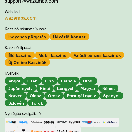
support@wazamba.com
Weboldal
wazamba.com
Kaszinó bónusz típusok
Ingyenes pörgetés
Üdvözlő bónusz
Kaszinó típusai
Élő kaszinó
Mobil kaszinó
Valódi pénzes kaszinók
Új Online Kaszinók
Nyelvek
Angol
Cseh
Finn
Francia
Hindi
Japán nyelv
Kínai
Lengyel
Magyar
Német
Norvég
Olasz
Orosz
Portugál nyelv
Spanyol
Szlovén
Török
Nyerőgép szolgáltató