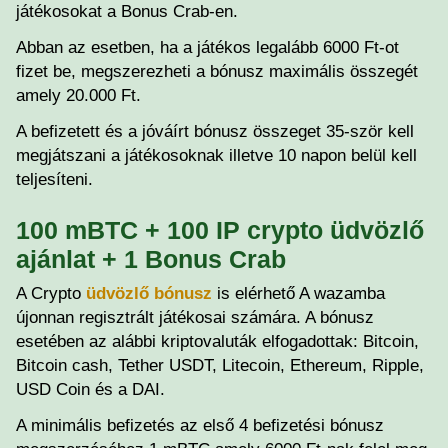
játékosokat a Bonus Crab-en.
Abban az esetben, ha a játékos legalább 6000 Ft-ot
fizet be, megszerezheti a bónusz maximális összegét
amely 20.000 Ft.
A befizetett és a jóváírt bónusz összeget 35-ször kell
megjátszani a játékosoknak illetve 10 napon belül kell
teljesíteni.
100 mBTC + 100 IP crypto üdvözlő
ajánlat + 1 Bonus Crab
A Crypto
üdvözlő bónusz
is elérhető A wazamba
újonnan regisztrált játékosai számára. A bónusz
esetében az alábbi kriptovaluták elfogadottak: Bitcoin,
Bitcoin cash, Tether USDT, Litecoin, Ethereum, Ripple,
USD Coin és a DAI.
A minimális befizetés az első 4 befizetési bónusz