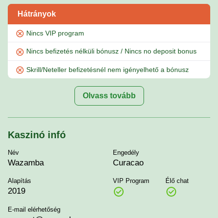
Hátrányok
Nincs VIP program
Nincs befizetés nélküli bónusz / Nincs no deposit bonus
Skrill/Neteller befizetésnél nem igényelhető a bónusz
Olvass tovább
Kaszinó infó
Név
Engedély
Wazamba
Curacao
Alapítás
VIP Program
Élő chat
2019
E-mail elérhetőség