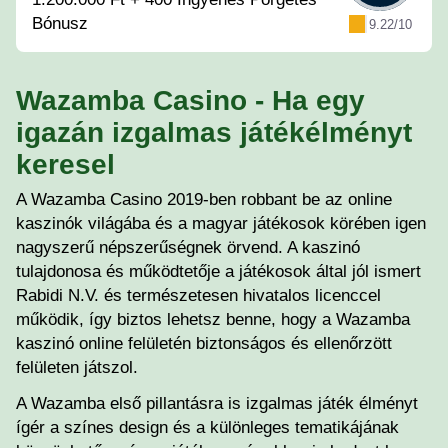
Bónusz
9.22/10
Wazamba Casino - Ha egy
igazán izgalmas játékélményt
keresel
A Wazamba Casino 2019-ben robbant be az online
kaszinók világába és a magyar játékosok körében igen
nagyszerű népszerűségnek örvend. A kaszinó
tulajdonosa és működtetője a játékosok által jól ismert
Rabidi N.V. és természetesen hivatalos licenccel
működik, így biztos lehetsz benne, hogy a Wazamba
kaszinó online felületén biztonságos és ellenőrzött
felületen játszol.
A Wazamba első pillantásra is izgalmas játék élményt
ígér a színes design és a különleges tematikájának