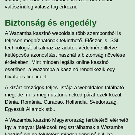
valószínüleg válasz fog érkezni.
Biztonság és engedély
A Wazamba kaszinó weboldala több szempontból is
teljesen megbízhatónak tekinthető. Először is, SSL
technológiát alkalmaz az adatok védelmére illetve
kétlépcsős azonosítást használ a biztonság növelése
érdekében. Mint minden legális online kaszinó
esetében, a Wazamba a kaszinó rendelkezik egy
hivatalos licenccel.
A kizárt országok teljes listája a weboldalon található
meg, de mi is megmutatunk neked párat ezek közül:
Dánia, Románia, Curacao, Hollandia, Svédország,
Egyesült Államok stb,.
A Wazamba kaszinó Magyarország területéről elérhető
így a magyar játékosok regisztrálhatnak a Wazamba
kaszinó online felületére minden gond nélkül, ha