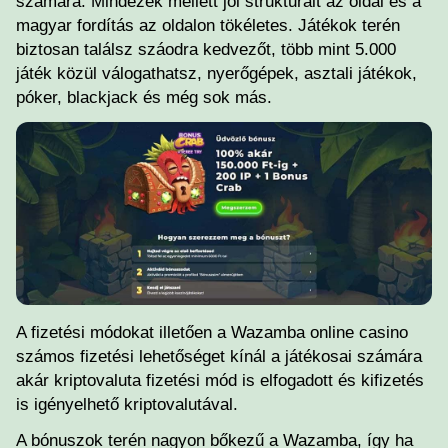
számára. Mindezek mellett jól strukturált az oldal és a
magyar fordítás az oldalon tökéletes. Játékok terén
biztosan találsz száodra kedvezőt, több mint 5.000
játék közül válogathatsz, nyerőgépek, asztali játékok,
póker, blackjack és még sok más.
A fizetési módokat illetően a Wazamba online casino
számos fizetési lehetőséget kínál a játékosai számára
akár kriptovaluta fizetési mód is elfogadott és kifizetés
is igényelhető kriptovalutával.
A bónuszok terén nagyon bőkezű a Wazamba, így ha