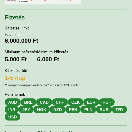
Fizetés
Kifizetési limit
Havi limit
6.000.000 Ft
Minimum befizetés
Minimum kifizetés
5.000 Ft
6.000 Ft
Kifizetési Idő
1-5 nap
*Érvényes bizonyos fizetési módok és kész KYC esetén.
Pénznemek
AUD
BRL
CAD
CHF
CZK
EUR
HUF
INR
JPY
NOK
NZD
PEN
PLN
RUB
TRY
USD