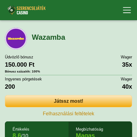
Me
Wazamba
Üdvözlő bónusz
Wager
150.000 Ft
35x
Bónusz százalék: 100%
Ingyenes pörgetések
Wager
200
40x
Játssz most!
Felhasználási feltételek
Értékelés
Megbízhatóság
8.6
Magas
/10