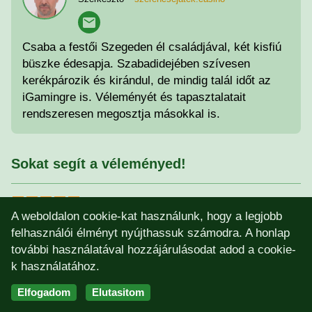
Csaba a festői Szegeden él családjával, két kisfiú
büszke édesapja. Szabadidejében szívesen
kerékpározik és kirándul, de mindig talál időt az
iGamingre is. Véleményét és tapasztalatait
rendszeresen megosztja másokkal is.
Sokat segít a véleményed!
Adj hozzá megjegyzést!
A weboldalon cookie-kat használunk, hogy a legjobb
Név
felhasználói élményt nyújthassuk számodra. A honlap
további használatával hozzájárulásodat adod a cookie-
k használatához.
E-mail cím
Elfogadom
Elutasitom