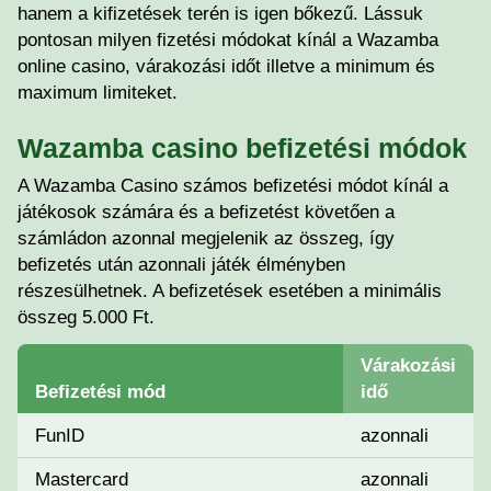
hanem a kifizetések terén is igen bőkezű. Lássuk
pontosan milyen fizetési módokat kínál a Wazamba
online casino, várakozási időt illetve a minimum és
maximum limiteket.
Wazamba casino befizetési módok
A Wazamba Casino számos befizetési módot kínál a
játékosok számára és a befizetést követően a
számládon azonnal megjelenik az összeg, így
befizetés után azonnali játék élményben
részesülhetnek. A befizetések esetében a minimális
összeg 5.000 Ft.
Várakozási
Befizetési mód
idő
FunID
azonnali
Mastercard
azonnali