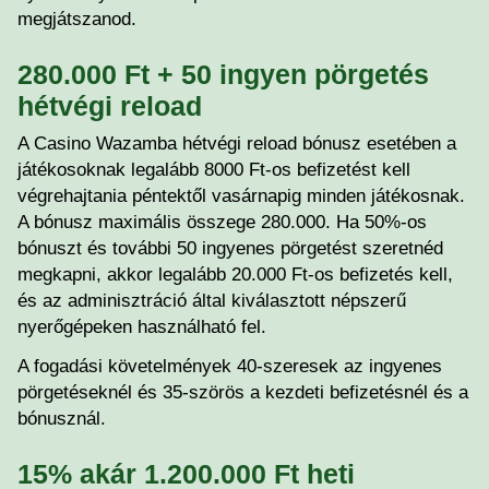
megjátszanod.
280.000 Ft + 50 ingyen pörgetés
hétvégi reload
A Casino Wazamba hétvégi reload bónusz esetében a
játékosoknak legalább 8000 Ft-os befizetést kell
végrehajtania péntektől vasárnapig minden játékosnak.
A bónusz maximális összege 280.000. Ha 50%-os
bónuszt és további 50 ingyenes pörgetést szeretnéd
megkapni, akkor legalább 20.000 Ft-os befizetés kell,
és az adminisztráció által kiválasztott népszerű
nyerőgépeken használható fel.
A fogadási követelmények 40-szeresek az ingyenes
pörgetéseknél és 35-szörös a kezdeti befizetésnél és a
bónusznál.
15% akár 1.200.000 Ft heti