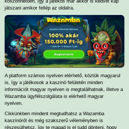
köszönhetően, így a játékos már akkor is kedvet kap
játszani amikor fellép az oldalra.
A platform számos nyelven elérhető, köztük magyarul
is, így a játékosok a kaszinó felületén minden
információt magyar nyelven is megtalálhatnak, illetve a
Wazamba ügyfélszolgálata is elérhető magyar
nyelven.
Cikkünkben mindent megtudhatsz a Wazamba
kaszinóról és még szakszerű véleményben is
részesülhetsz, így te magad is el tudd dönteni, hogy