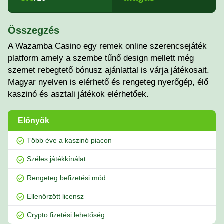
Összegzés
A Wazamba Casino egy remek online szerencsejáték
platform amely a szembe tűnő design mellett még
szemet rebegtető bónusz ajánlattal is várja játékosait.
Magyar nyelven is elérhető és rengeteg nyerőgép, élő
kaszinó és asztali játékok elérhetőek.
Előnyök
Több éve a kaszinó piacon
Széles játékkínálat
Rengeteg befizetési mód
Ellenőrzött licensz
Crypto fizetési lehetőség