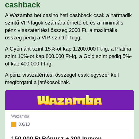
cashback
A Wazamba bet casino heti cashback csak a harmadik
szintű VIP-tagok számára érhető el, és a minimális
pénz visszatérítési összeg 2000 Ft, a maximális
összeg pedig a VIP-szinttől függ.
A Gyémánt szint 15%-ot kap 1.200.000 Ft-ig, a Platina
szint 10%-ot kap 800.000 Ft-ig, a Gold szint pedig 5%-
ot kap 400.000 Ft-ig.
A pénz visszatérítési összeget csak egyszer kell
megforgatni a játékosoknak.
Wazamba
8.6/10
150.000 Ft Bónusz + 200 Ingyen