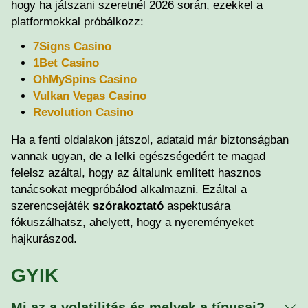
hogy ha játszani szeretnél 2026 során, ezekkel a
platformokkal próbálkozz:
7Signs Casino
1Bet Casino
OhMySpins Casino
Vulkan Vegas Casino
Revolution Casino
Ha a fenti oldalakon játszol, adataid már biztonságban
vannak ugyan, de a lelki egészségedért te magad
felelsz azáltal, hogy az általunk említett hasznos
tanácsokat megpróbálod alkalmazni. Ezáltal a
szerencsejáték
szórakoztató
aspektusára
fókuszálhatsz, ahelyett, hogy a nyereményeket
hajkurászod.
GYIK
Mi az a volatilitás és melyek a típusai?