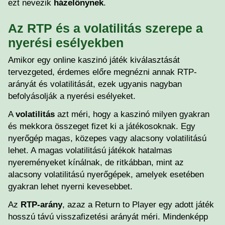
ezt nevezik
házelőnynek
.
Az RTP és a volatilitás szerepe a
nyerési esélyekben
Amikor egy online kaszinó játék kiválasztását
tervezgeted, érdemes előre megnézni annak RTP-
arányát és volatilitását, ezek ugyanis nagyban
befolyásolják a nyerési esélyeket.
A
volatilitás
azt méri, hogy a kaszinó milyen gyakran
és mekkora összeget fizet ki a játékosoknak. Egy
nyerőgép magas, közepes vagy alacsony volatilitású
lehet. A magas volatilitású játékok hatalmas
nyereményeket kínálnak, de ritkábban, mint az
alacsony volatilitású nyerőgépek, amelyek esetében
gyakran lehet nyerni kevesebbet.
Az
RTP-arány
, azaz a Return to Player egy adott játék
hosszú távú visszafizetési arányát méri. Mindenképp