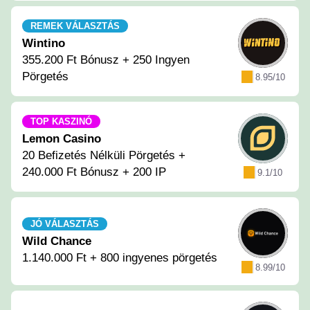
REMEK VÁLASZTÁS
Wintino
355.200 Ft Bónusz + 250 Ingyen
Pörgetés
8.95/10
TOP KASZINÓ
Lemon Casino
20 Befizetés Nélküli Pörgetés +
240.000 Ft Bónusz + 200 IP
9.1/10
JÓ VÁLASZTÁS
Wild Chance
1.140.000 Ft + 800 ingyenes pörgetés
8.99/10