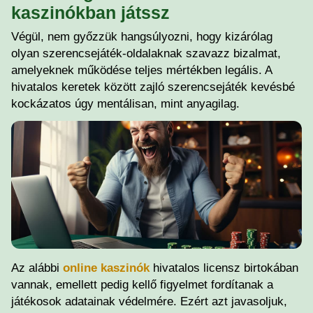
kaszinókban játssz
Végül, nem győzzük hangsúlyozni, hogy kizárólag
olyan szerencsejáték-oldalaknak szavazz bizalmat,
amelyeknek működése teljes mértékben legális. A
hivatalos keretek között zajló szerencsejáték kevésbé
kockázatos úgy mentálisan, mint anyagilag.
Az alábbi
online kaszinók
hivatalos licensz birtokában
vannak, emellett pedig kellő figyelmet fordítanak a
játékosok adatainak védelmére. Ezért azt javasoljuk,