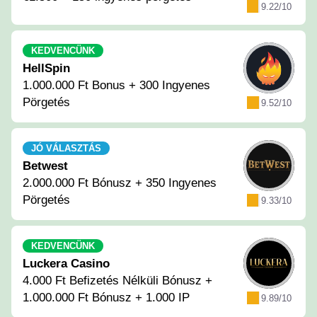
9.22/10
KEDVENCÜNK
HellSpin
1.000.000 Ft Bonus + 300 Ingyenes
Pörgetés
9.52/10
JÓ VÁLASZTÁS
Betwest
2.000.000 Ft Bónusz + 350 Ingyenes
Pörgetés
9.33/10
KEDVENCÜNK
Luckera Casino
4.000 Ft Befizetés Nélküli Bónusz +
1.000.000 Ft Bónusz + 1.000 IP
9.89/10