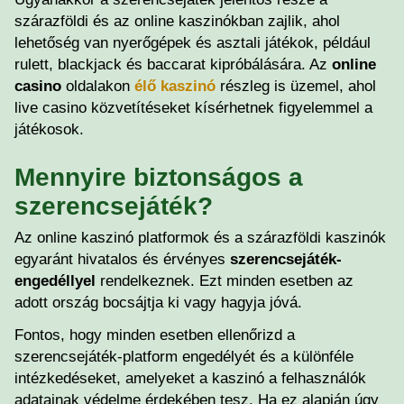
szárazföldi és az online kaszinókban zajlik, ahol
lehetőség van nyerőgépek és asztali játékok, például
rulett, blackjack és baccarat kipróbálására. Az
online
casino
oldalakon
élő kaszinó
részleg is üzemel, ahol
live casino közvetítéseket kísérhetnek figyelemmel a
játékosok.
Mennyire biztonságos a
szerencsejáték?
Az online kaszinó platformok és a szárazföldi kaszinók
egyaránt hivatalos és érvényes
szerencsejáték-
engedéllyel
rendelkeznek. Ezt minden esetben az
adott ország bocsájtja ki vagy hagyja jóvá.
Fontos, hogy minden esetben ellenőrizd a
szerencsejáték-platform engedélyét és a különféle
intézkedéseket, amelyeket a kaszinó a felhasználók
adatainak védelme érdekében tesz. Ha ez alapján úgy