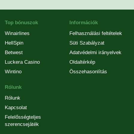
Top bónuszok
Információk
Winairlines
Felhasználási feltételek
HellSpin
Süti Szabályzat
Betwest
Adatvédelmi irányelvek
Luckera Casino
Oldaltérkép
Wintino
Összehasonlítás
Rólunk
Rólunk
Kapcsolat
Felelősségteljes
szerencsejáték