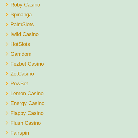
Roby Casino
Spinanga
PalmSlots
Iwild Casino
HotSlots
Gamdom
Fezbet Casino
ZetCasino
PowBet
Lemon Casino
Energy Casino
Flappy Casino
Flush Casino
Fairspin