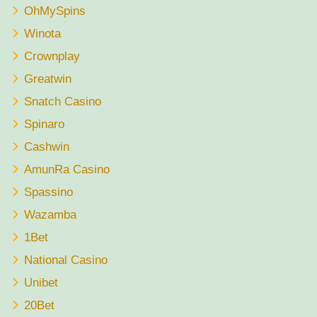
OhMySpins
Winota
Crownplay
Greatwin
Snatch Casino
Spinaro
Cashwin
AmunRa Casino
Spassino
Wazamba
1Bet
National Casino
Unibet
20Bet