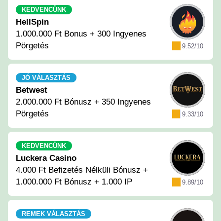
KEDVENCÜNK
HellSpin
1.000.000 Ft Bonus + 300 Ingyenes
Pörgetés
9.52/10
JÓ VÁLASZTÁS
Betwest
2.000.000 Ft Bónusz + 350 Ingyenes
Pörgetés
9.33/10
KEDVENCÜNK
Luckera Casino
4.000 Ft Befizetés Nélküli Bónusz +
1.000.000 Ft Bónusz + 1.000 IP
9.89/10
REMEK VÁLASZTÁS