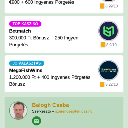
€900 + 600 Ingyenes Pörgetés
8.99/10
TOP KASZINÓ
Betmatch
300.000 Ft Bónusz + 250 Ingyen
Pörgetés
8.9/10
JÓ VÁLASZTÁS
MegaFishWins
1.200.000 Ft + 400 Ingyenes Pörgetés
Bónusz
9.22/10
Balogh Csaba
Szerkesztő –
szerencsejatek.casino