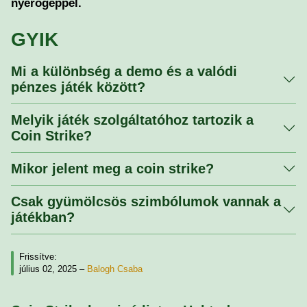
nyerőgéppel.
GYIK
Mi a különbség a demo és a valódi
pénzes játék között?
Melyik játék szolgáltatóhoz tartozik a
Coin Strike?
Mikor jelent meg a coin strike?
Csak gyümölcsös szimbólumok vannak a
játékban?
Frissítve:
július 02, 2025
–
Balogh Csaba