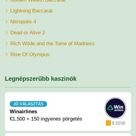
Lightning Baccarat
Nitropolis 4
Dead or Alive 2
Rich Wilde and the Tome of Madness
Rise Of Olympus
Legnépszerűbb kaszinók
JÓ VÁLASZTÁS
Winairlines
€1.500 + 150 ingyenes pörgetés
9.22/10