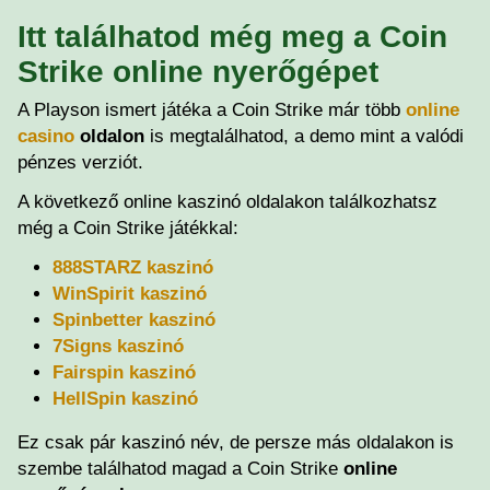
Itt találhatod még meg a Coin
Strike online nyerőgépet
A Playson ismert játéka a Coin Strike már több
online
casino
oldalon
is megtalálhatod, a demo mint a valódi
pénzes verziót.
A következő online kaszinó oldalakon találkozhatsz
még a Coin Strike játékkal:
888STARZ kaszinó
WinSpirit kaszinó
Spinbetter kaszinó
7Signs kaszinó
Fairspin kaszinó
HellSpin kaszinó
Ez csak pár kaszinó név, de persze más oldalakon is
szembe találhatod magad a Coin Strike
online