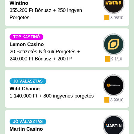
Wintino
355.200 Ft Bónusz + 250 Ingyen
Pörgetés
8.95/10
TOP KASZINÓ
Lemon Casino
20 Befizetés Nélküli Pörgetés +
240.000 Ft Bónusz + 200 IP
9.1/10
JÓ VÁLASZTÁS
Wild Chance
1.140.000 Ft + 800 ingyenes pörgetés
8.99/10
JÓ VÁLASZTÁS
Martin Casino