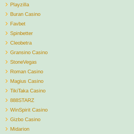
Playzilla
Buran Casino
Favbet
Spinbetter
Cleobetra
Gransino Casino
StoneVegas
Roman Casino
Magius Casino
TikiTaka Casino
888STARZ
WinSpirit Casino
Gizbo Casino
Midarion